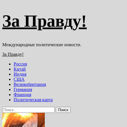
Перейти
За Правду!
к
содержимому
Международные политические новости.
Основное
За Правду!
меню
Россия
Китай
Индия
США
Великобритания
Германия
Франция
Политическая карта
Найти: