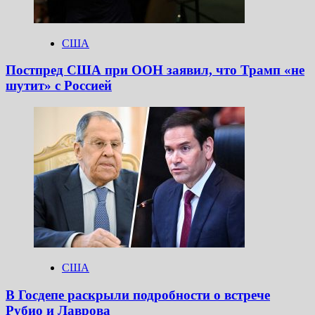
США
Постпред США при ООН заявил, что Трамп «не
шутит» с Россией
США
В Госдепе раскрыли подробности о встрече
Рубио и Лаврова