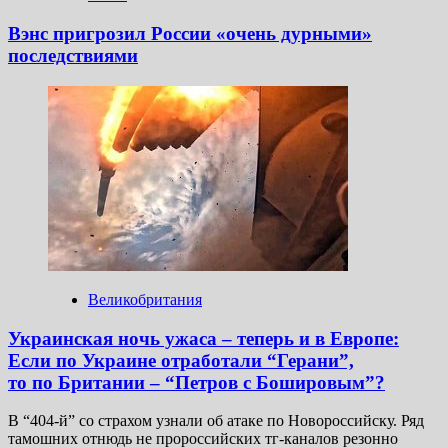
Вэнс пригрозил России «очень дурными»
последствиями
Великобритания
Украинская ночь ужаса – теперь и в Европе:
Если по Украине отработали “Герани”,
то по Британии – “Петров с Бошировым”?
В “404-й” со страхом узнали об атаке по Новороссийску. Ряд
тамошних отнюдь не пророссийских тг-каналов резонно