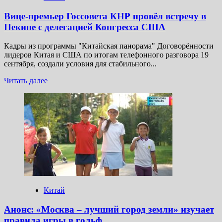
Вице-премьер Госсовета КНР провёл встречу в
Пекине с делегацией Конгресса США
Кадры из программы "Китайская панорама" Договорённости
лидеров Китая и США по итогам телефонного разговора 19
сентября, создали условия для стабильного...
Прочитать
Читать далее
больше
о
Вице-
премьер
Госсовета
КНР
провёл
встречу
в
Пекине
с
делегацией
Китай
Конгресса
США
Анонс: «Москва – лучший город земли» изучает
правила игры в гольф