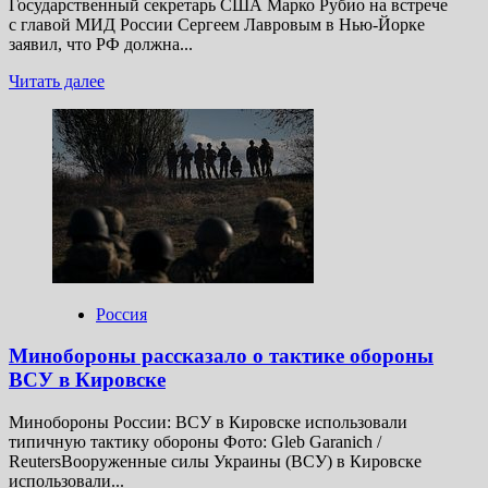
Государственный секретарь США Марко Рубио на встрече
с главой МИД России Сергеем Лавровым в Нью-Йорке
заявил, что РФ должна...
Прочитать
Читать далее
больше
о
В Госдепе
раскрыли
подробности
о встрече
Рубио
и
Лаврова
Россия
Минобороны рассказало о тактике обороны
ВСУ в Кировске
Минобороны России: ВСУ в Кировске использовали
типичную тактику обороны Фото: Gleb Garanich /
ReutersВооруженные силы Украины (ВСУ) в Кировске
использовали...