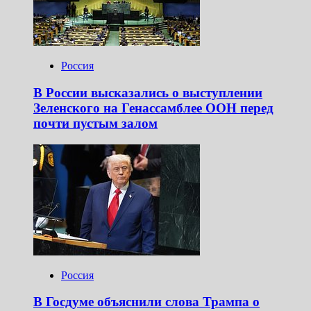
Россия
В России высказались о выступлении
Зеленского на Генассамблее ООН перед
почти пустым залом
Россия
В Госдуме объяснили слова Трампа о