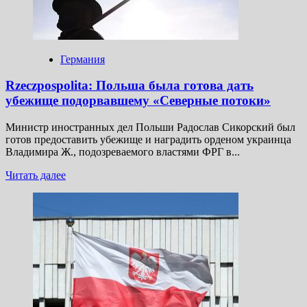
Ходорковского*
продают
с молотка
Германия
Rzeczpospolita: Польша была готова дать
убежище подорвавшему «Северные потоки»
Министр иностранных дел Польши Радослав Сикорский был
готов предоставить убежище и наградить орденом украинца
Владимира Ж., подозреваемого властями ФРГ в...
Прочитать
Читать далее
больше
о
Rzeczpospolita:
Польша
была
готова
дать
убежище
подорвавшему
«Северные