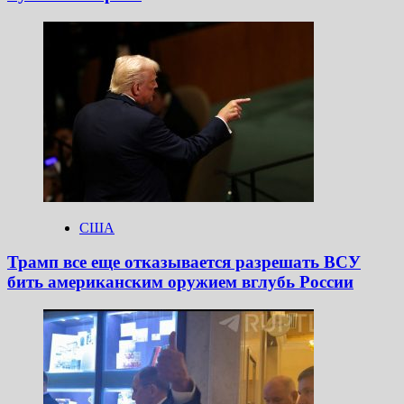
США
Трамп все еще отказывается разрешать ВСУ
бить американским оружием вглубь России