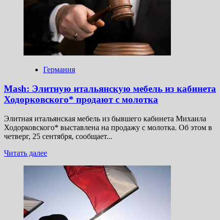
признал
Саркози
виновным
в
преступном
сговоре
Германия
Mash: Элитную итальянскую мебель из кабинета
Ходорковского* продают с молотка
Элитная итальянская мебель из бывшего кабинета Михаила
Ходорковского* выставлена на продажу с молотка. Об этом в
четверг, 25 сентября, сообщает...
Прочитать
Читать далее
больше
о
Mash:
Элитную
итальянскую
мебель
из кабинета