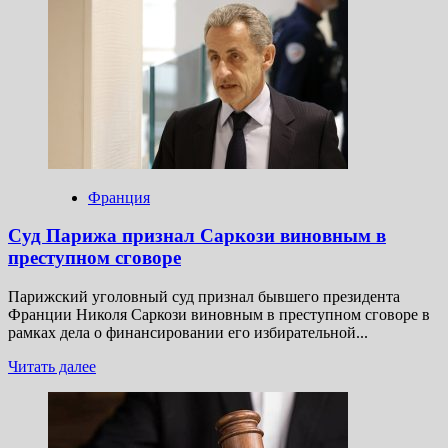
о
Депутат
Гал:
разгорается
скандал
с
пропавшими
сообщениями
фон
дер
Ляйен
Франция
Макрону
Суд Парижа признал Саркози виновным в
преступном сговоре
Парижский уголовный суд признал бывшего президента
Франции Николя Саркози виновным в преступном сговоре в
рамках дела о финансировании его избирательной...
Прочитать
Читать далее
больше
о
Суд
Парижа