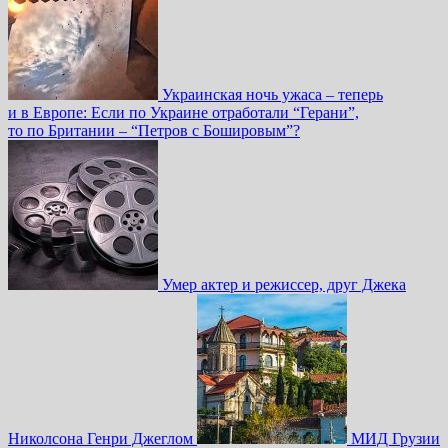
Украинская ночь ужаса – теперь
и в Европе: Если по Украине отработали “Герани”,
то по Британии – “Петров с Бошировым”?
Умер актер и режиссер, друг Джека
Николсона Генри Джеглом
МИД Грузии