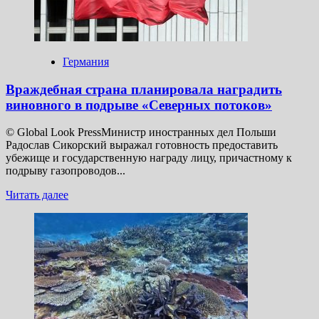
потоки»
Германия
Враждебная страна планировала наградить
виновного в подрыве «Северных потоков»
© Global Look PressМинистр иностранных дел Польши
Радослав Сикорский выражал готовность предоставить
убежище и государственную награду лицу, причастному к
подрыву газопроводов...
Прочитать
Читать далее
больше
о
Враждебная
страна
планировала
наградить
виновного
в подрыве
«Северных