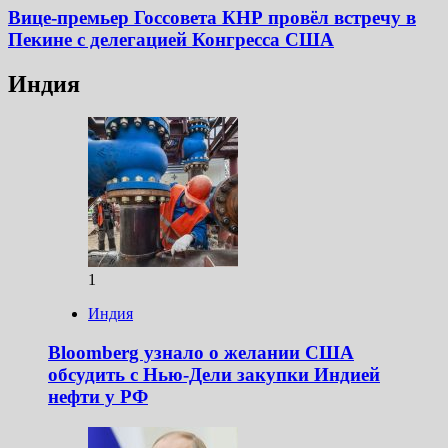
Вице-премьер Госсовета КНР провёл встречу в
Пекине с делегацией Конгресса США
Индия
1
Индия
Bloomberg узнало о желании США
обсудить с Нью-Дели закупки Индией
нефти у РФ