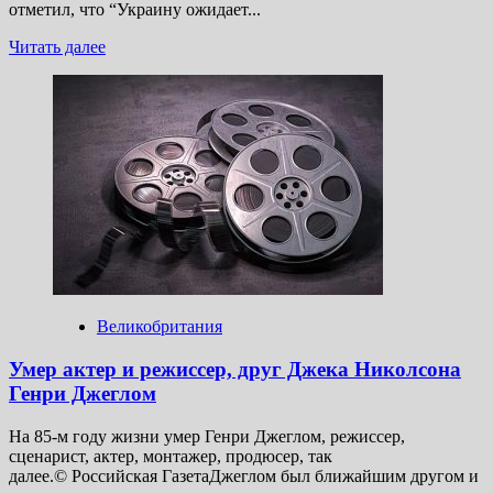
отметил, что “Украину ожидает...
Прочитать
Читать далее
больше
о
Украинская
ночь
ужаса
–
теперь
и в Европе:
Если
по Украине
отработали
“Герани”,
то по Британии
–
Великобритания
“Петров
с Бошировым”?
Умер актер и режиссер, друг Джека Николсона
Генри Джеглом
На 85-м году жизни умер Генри Джеглом, режиссер,
сценарист, актер, монтажер, продюсер, так
далее.© Российская ГазетаДжеглом был ближайшим другом и