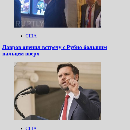
США
Лавров оценил встречу с Рубио большим
пальцем вверх
США