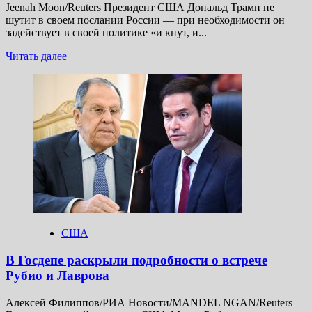
Jeenah Moon/Reuters Президент США Дональд Трамп не
шутит в своем послании России — при необходимости он
задействует в своей политике «и кнут, и...
Прочитать
Читать далее
больше
о
Постпред
США
при ООН
заявил,
что
Трамп
«не
шутит»
с Россией
США
В Госдепе раскрыли подробности о встрече
Рубио и Лаврова
Алексей Филиппов/РИА Новости/MANDEL NGAN/Reuters