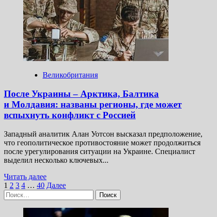
победить
Россию
Великобритания
После Украины – Арктика, Балтика
и Молдавия: названы регионы, где может
вспыхнуть конфликт с Россией
Западный аналитик Алан Уотсон высказал предположение,
что геополитическое противостояние может продолжиться
после урегулирования ситуации на Украине. Специалист
выделил несколько ключевых...
Прочитать
Читать далее
Пагинация
больше
1
2
3
4
…
40
Далее
Найти:
о
записей
После
Украины