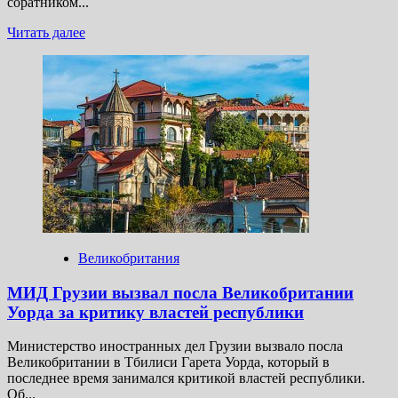
соратником...
Прочитать
Читать далее
больше
о
Умер
актер
и режиссер,
друг
Джека
Николсона
Генри
Джеглом
Великобритания
МИД Грузии вызвал посла Великобритании
Уорда за критику властей республики
Министерство иностранных дел Грузии вызвало посла
Великобритании в Тбилиси Гарета Уорда, который в
последнее время занимался критикой властей республики.
Об...