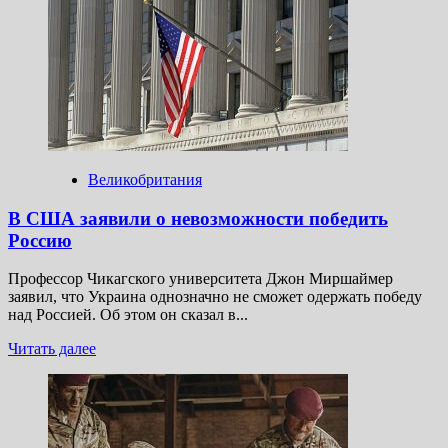
В
России
высказались
о
выступлении
Зеленского
на
Генассамблее
ООН
перед
Великобритания
почти
пустым
В США заявили о невозможности победить
залом
Россию
Профессор Чикагского университета Джон Миршаймер
заявил, что Украина однозначно не сможет одержать победу
над Россией. Об этом он сказал в...
Прочитать
Читать далее
больше
о
В США
заявили
о невозможности