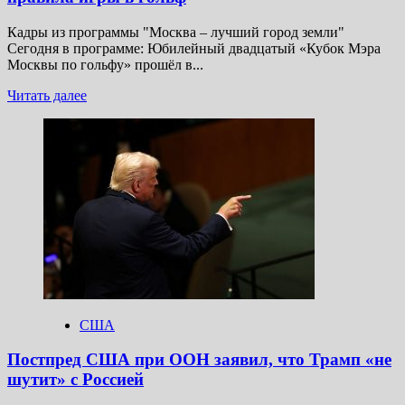
Кадры из программы "Москва – лучший город земли"
Сегодня в программе: Юбилейный двадцатый «Кубок Мэра
Москвы по гольфу» прошёл в...
Прочитать
Читать далее
больше
о
Анонс:
«Москва
–
лучший
город
земли»
изучает
правила
игры
в
гольф
США
Постпред США при ООН заявил, что Трамп «не
шутит» с Россией