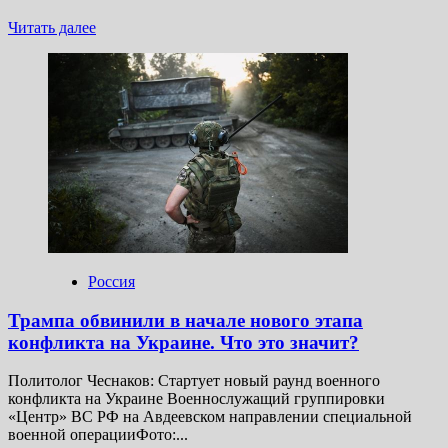
Прочитать
Читать далее
больше
о
Минобороны
рассказало
о
тактике
обороны
ВСУ
в
Кировске
Россия
Трампа обвинили в начале нового этапа
конфликта на Украине. Что это значит?
Политолог Чеснаков: Стартует новый раунд военного
конфликта на Украине Военнослужащий группировки
«Центр» ВС РФ на Авдеевском направлении специальной
военной операцииФото:...