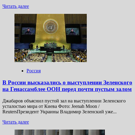
Прочитать
Читать далее
больше
о
Трампа
обвинили
в
начале
нового
этапа
конфликта
на
Украине.
Россия
Что
это
В России высказались о выступлении Зеленского
значит?
на Генассамблее ООН перед почти пустым залом
Джабаров объяснил пустой зал на выступлении Зеленского
усталостью мира от Киева Фото: Jeenah Moon /
ReutersПрезидент Украины Владимир Зеленский уже...
Прочитать
Читать далее
больше
о