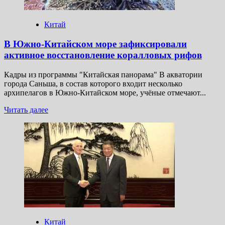
потоков»
Китай
В Южно-Китайском море зафиксировали
активное восстановление коралловых рифов
Кадры из программы "Китайская панорама" В акватории
города Саньша, в состав которого входит несколько
архипелагов в Южно-Китайском море, учёные отмечают...
Прочитать
Читать далее
больше
о
В
Южно-
Китайском
море
зафиксировали
активное
восстановление
коралловых
рифов
Китай