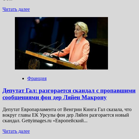
Прочитать
Читать далее
больше
о
МИД
Грузии
вызвал
посла
Великобритании
Уорда
за критику
властей
республики
Франция
Депутат Гал: разгорается скандал с пропавшими
сообщениями фон дер Ляйен Макрону
Депутат Европарламента от Венгрии Кинга Гал сказала, что
вокруг главы ЕК Урсулы фон дер Ляйен разгорается новый
скандал. Gettyimages.ru «Европейский...
Прочитать
Читать далее
больше