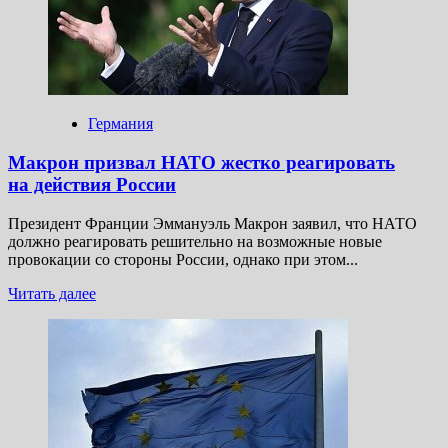
корабли
Германия
Макрон призвал НАТО жестко реагировать
на действия России
Президент Франции Эммануэль Макрон заявил, что НАТО
должно реагировать решительно на возможные новые
провокации со стороны России, однако при этом...
Прочитать
Читать далее
больше
о
Макрон
призвал
НАТО
жестко
реагировать
на действия