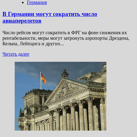
Германия
В Германии могут сократить число
авиаперелетов
Число рейсов могут сократить в ФРГ на фоне снижения их
рентабельности, меры могут затронуть аэропорты Дрездена,
Кельна, Лейпцига и других...
Прочитать
Читать далее
больше
о
В Германии
могут
сократить
число
авиаперелетов