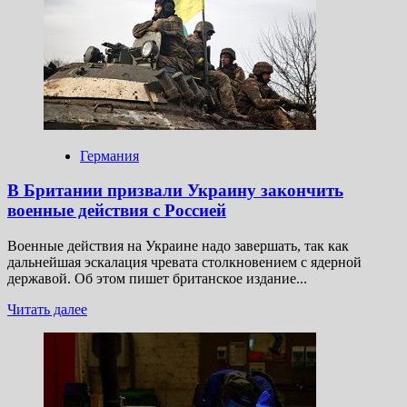
сравнивали
Меркель
с «очень
уродливой
птицей»
Германия
В Британии призвали Украину закончить
военные действия с Россией
Военные действия на Украине надо завершать, так как
дальнейшая эскалация чревата столкновением с ядерной
державой. Об этом пишет британское издание...
Прочитать
Читать далее
больше
о
В Британии
призвали
Украину
закончить