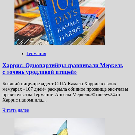
возможностей
по обнаружению
беспилотников
Германия
Харрис: Однопартийцы сравнивали Меркель
с «очень уродливой птицей»
Бывший вице-президент США Камала Харрис в своих
мемуарах «107 дней» раскрыла обидное прозвище экс-главы
правительства Германии Ангелы Меркель.© runews24.ru
Харрис напомнила,...
Прочитать
Читать далее
больше
о
Харрис:
Однопартийцы