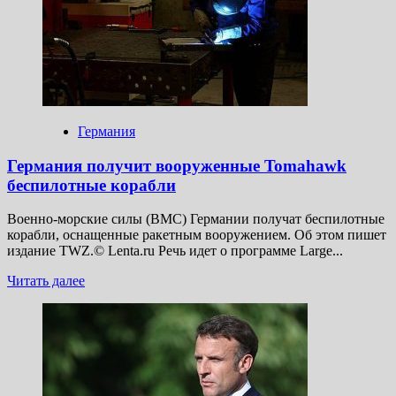
военные
действия
с Россией
Германия
Германия получит вооруженные Tomahawk
беспилотные корабли
Военно-морские силы (ВМС) Германии получат беспилотные
корабли, оснащенные ракетным вооружением. Об этом пишет
издание TWZ.© Lenta.ru Речь идет о программе Large...
Прочитать
Читать далее
больше
о
Германия
получит
вооруженные
Tomahawk
беспилотные