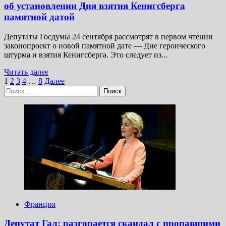
об установлении Дня взятия Кенигсберга
памятной датой
Депутаты Госдумы 24 сентября рассмотрят в первом чтении
законопроект о новой памятной дате — Дне героического
штурма и взятия Кенигсберга. Это следует из...
Прочитать
Читать далее
Пагинация
больше
1
2
3
4
…
8
Далее
Найти:
о
записей
Госдума
рассмотрит
законопроект
об установлении
Дня
взятия
Кенигсберга
памятной
датой
Франция
Депутат Гал: разгорается скандал с пропавшими