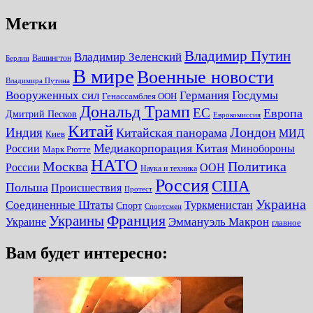
Метки
Владимир Путин
Владимир Зеленский
Вашингтон
Берлин
В мире
Военные новости
Владимира Путина
Госдумы
Вооруженных сил
Германия
Генассамблея ООН
Дональд Трамп
ЕС
Европа
Дмитрий Песков
Еврокомиссия
Китай
Лондон
Индия
Китайская панорама
МИД
Киев
Медиакорпорация Китая
России
Минобороны
Марк Рютте
НАТО
Москва
Политика
России
ООН
Наука и техника
Россия
США
Польша
Происшествия
Протест
Украина
Соединенные Штаты
Туркменистан
Спорт
Спортсмен
Украины
Франция
Украине
Эммануэль Макрон
главное
Вам будет интересно: