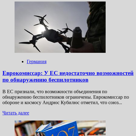
о
Камала
Харрис
назвала
в мемуарах
«107
дней»
обидное
прозвище
Меркель
Германия
Еврокомиссар: У ЕС недостаточно возможностей
по обнаружению беспилотников
В ЕС признали, что возможности объединения по
обнаружению беспилотников ограничены. Еврокомиссар по
обороне и космосу Андрюс Кубилюс отметил, что союз...
Прочитать
Читать далее
больше
о
Еврокомиссар:
У ЕС недостаточно