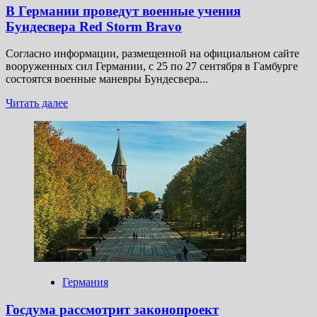
В Германии проведут военные учения
Бундесвера Red Storm Bravo
Согласно информации, размещенной на официальном сайте
вооруженных сил Германии, с 25 по 27 сентября в Гамбурге
состоятся военные маневры Бундесвера...
Прочитать
Читать далее
больше
о
В Германии
проведут
военные
учения
Бундесвера
Red
Storm
Bravo
Германия
Госдума рассмотрит законопроект