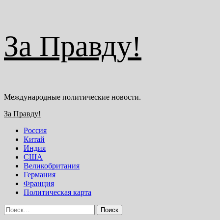
Перейти
За Правду!
к
содержимому
Международные политические новости.
Основное
За Правду!
меню
Россия
Китай
Индия
США
Великобритания
Германия
Франция
Политическая карта
Найти: