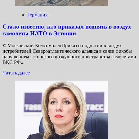
Германия
Стало известно, кто приказал поднять в воздух
самолеты НАТО в Эстонии
© Московский КомсомолецПриказ о поднятии в воздух
истребителей Североатлантического альянса в связи с якобы
нарушением эстонского воздушного пространства самолетами
ВКС РФ...
Прочитать
Читать далее
больше
о
Стало
известно,
кто
приказал
поднять
в воздух
самолеты
НАТО
в Эстонии