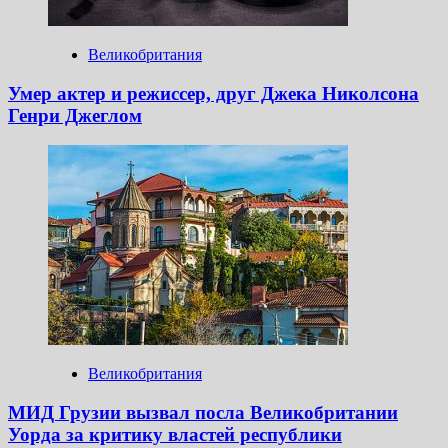
Великобритания
Умер актер и режиссер, друг Джека Николсона
Генри Джеглом
Великобритания
МИД Грузии вызвал посла Великобритании
Уорда за критику властей республики