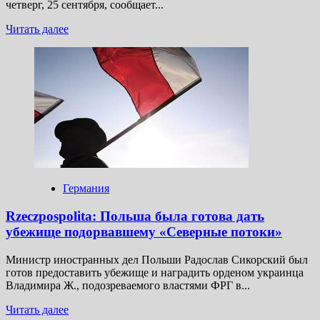
четверг, 25 сентября, сообщает...
Прочитать
Читать далее
больше
о
Mash:
Элитную
итальянскую
мебель
из кабинета
Ходорковского*
продают
с молотка
Германия
Rzeczpospolita: Польша была готова дать
убежище подорвавшему «Северные потоки»
Министр иностранных дел Польши Радослав Сикорский был
готов предоставить убежище и наградить орденом украинца
Владимира Ж., подозреваемого властями ФРГ в...
Прочитать
Читать далее