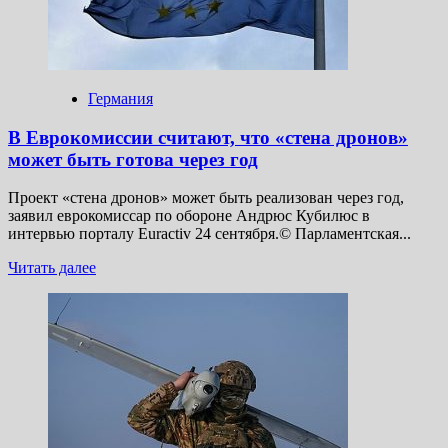
России
Германия
В Еврокомиссии считают, что «стена дронов»
может быть готова через год
Проект «стена дронов» может быть реализован через год,
заявил еврокомиссар по обороне Андрюс Кубилюс в
интервью порталу Euractiv 24 сентября.© Парламентская...
Прочитать
Читать далее
больше
о
В Еврокомиссии
считают,
что
«стена
дронов»
может
быть
готова