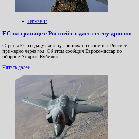
через
год
Германия
ЕС на границе с Россией создаст «стену дронов»
Страны ЕС создадут «стену дронов» на границе с Россией
примерно через год. Об этом сообщил Еврокомиссар по
обороне Андрюс Кубилюс....
Прочитать
Читать далее
больше
о
ЕС на границе
с Россией
создаст
«стену
дронов»