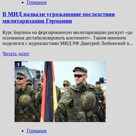
Германия
В МИД назвали угрожающие последствия
милитаризации Германии
Курс Берлина на форсированную милитаризацию рискует «до
основания дестабилизировать континент». Таким мнением
поделился с журналистами МИД РФ Дмитрий Любинский в...
Прочитать
Читать далее
больше
о
В МИД
назвали
угрожающие
последствия
милитаризации
Германии
Германия