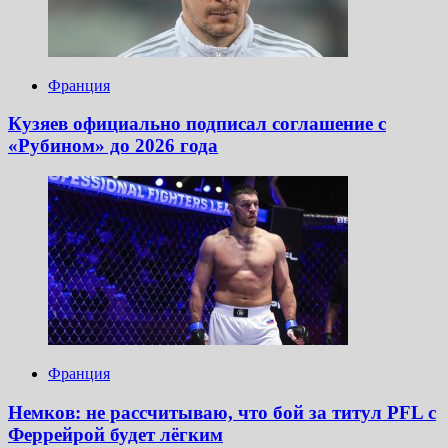
Франция
Кузяев официально подписал соглашение с
«Рубином» до 2026 года
Франция
Немков: не рассчитываю, что бой за титул PFL с
Феррейрой будет лёгким