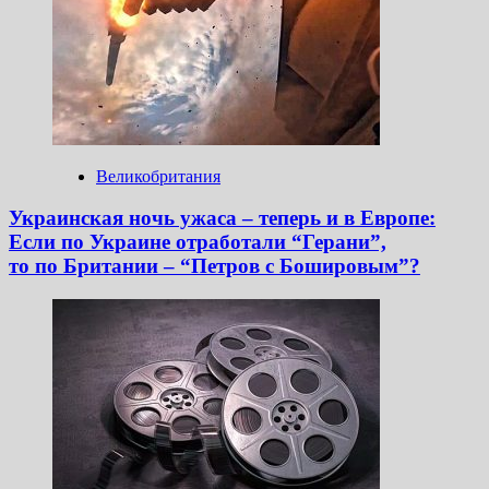
Великобритания
Украинская ночь ужаса – теперь и в Европе:
Если по Украине отработали “Герани”,
то по Британии – “Петров с Бошировым”?