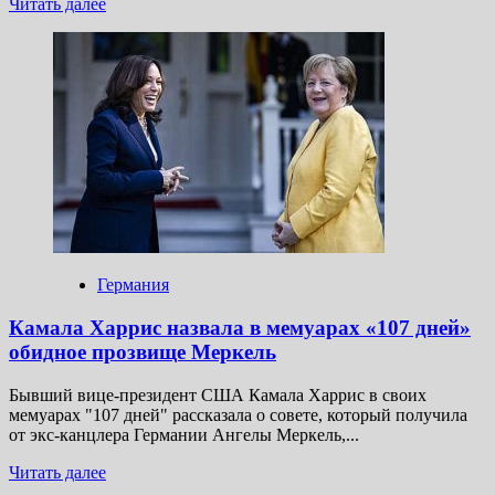
Прочитать
Читать далее
больше
о
Враждебная
страна
планировала
наградить
виновного
в подрыве
«Северных
потоков»
Германия
Камала Харрис назвала в мемуарах «107 дней»
обидное прозвище Меркель
Бывший вице-президент США Камала Харрис в своих
мемуарах "107 дней" рассказала о совете, который получила
от экс-канцлера Германии Ангелы Меркель,...
Прочитать
Читать далее
больше