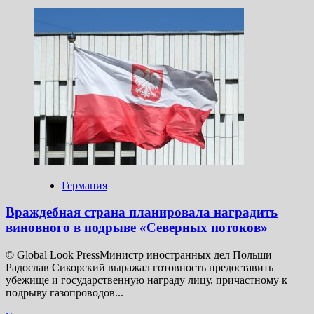
больше
о
Rzeczpospolita:
Польша
была
готова
дать
убежище
подорвавшему
«Северные
потоки»
Германия
Враждебная страна планировала наградить
виновного в подрыве «Северных потоков»
© Global Look PressМинистр иностранных дел Польши
Радослав Сикорский выражал готовность предоставить
убежище и государственную награду лицу, причастному к
подрыву газопроводов...