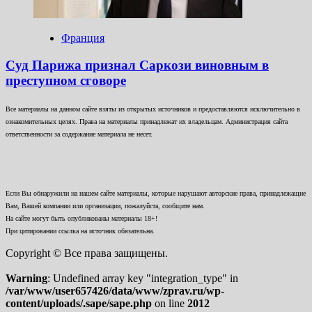
Франция
Суд Парижа признал Саркози виновным в
преступном сговоре
Все материалы на данном сайте взяты из открытых источников и предоставляются исключительно в
ознакомительных целях. Права на материалы принадлежат их владельцам. Администрация сайта
ответственности за содержание материала не несет.
Если Вы обнаружили на нашем сайте материалы, которые нарушают авторские права, принадлежащие
Вам, Вашей компании или организации, пожалуйста, сообщите нам.
На сайте могут быть опубликованы материалы 18+!
При цитировании ссылка на источник обязательна.
Copyright © Все права защищены.
Warning
: Undefined array key "integration_type" in
/var/www/user657426/data/www/zprav.ru/wp-
content/uploads/.sape/sape.php
on line
2012