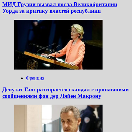
МИД Грузии вызвал посла Великобритании
Уорда за критику властей республики
Франция
Депутат Гал: разгорается скандал с пропавшими
сообщениями фон дер Ляйен Макрону