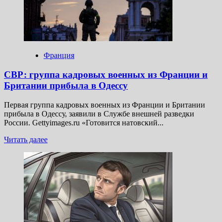
Кардинале
Франция
СВР: группа кадровых военных из Франции и
Британии прибыла в Одессу
Первая группа кадровых военных из Франции и Британии
прибыла в Одессу, заявили в Службе внешней разведки
России. Gettyimages.ru «Готовится натовский...
Прочитать
Читать далее
больше
о
СВР:
группа
кадровых
военных
из
Франции
и