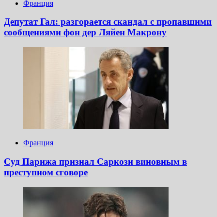
Франция
Депутат Гал: разгорается скандал с пропавшими
сообщениями фон дер Ляйен Макрону
Франция
Суд Парижа признал Саркози виновным в
преступном сговоре