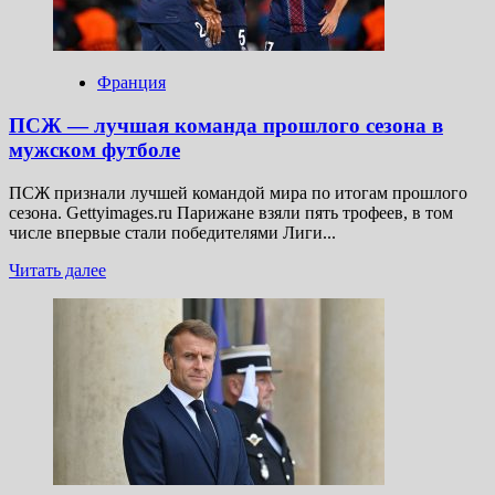
«проверки»
воздушного
пространства
НАТО
Франция
ПСЖ — лучшая команда прошлого сезона в
мужском футболе
ПСЖ признали лучшей командой мира по итогам прошлого
сезона. Gettyimages.ru Парижане взяли пять трофеев, в том
числе впервые стали победителями Лиги...
Прочитать
Читать далее
больше
о
ПСЖ
—
лучшая
команда
прошлого
сезона
в
мужском
футболе