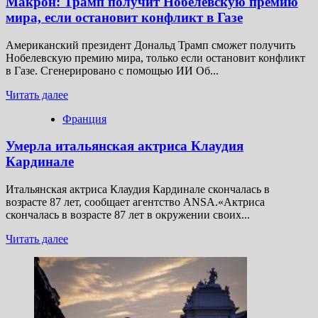
Макрон: Трамп получит Нобелевскую премию
мира, если остановит конфликт в Газе
Американский президент Дональд Трамп сможет получить
Нобелевскую премию мира, только если остановит конфликт
в Газе. Сгенерировано с помощью ИИ Об...
Прочитать
Читать далее
больше
Франция
о
Макрон:
Умерла итальянская актриса Клаудия
Трамп
получит
Кардинале
Нобелевскую
премию
Итальянская актриса Клаудия Кардинале скончалась в
мира,
возрасте 87 лет, сообщает агентство ANSA.«Актриса
если
скончалась в возрасте 87 лет в окружении своих...
остановит
конфликт
Прочитать
Читать далее
в
больше
Газе
о
Умерла
итальянская
актриса
Клаудия