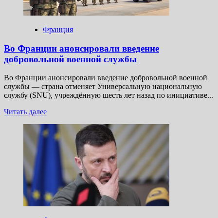
геноцидом
Франция
Во Франции анонсировали введение
добровольной военной службы
Во Франции анонсировали введение добровольной военной
службы — страна отменяет Универсальную национальную
службу (SNU), учреждённую шесть лет назад по инициативе...
Прочитать
Читать далее
больше
о
Во
Франции
анонсировали
введение
добровольной
военной
службы