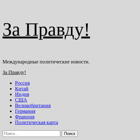
Перейти
За Правду!
к
содержимому
Международные политические новости.
Основное
За Правду!
меню
Россия
Китай
Индия
США
Великобритания
Германия
Франция
Политическая карта
Найти: