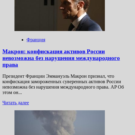
над
прекращением
закупок
российских
энергоресурсов
Франция
Макрон: конфискация активов России
невозможна без нарушения международного
права
Президент Франции Эммануэль Макрон признал, что
конфискация замороженных суверенных активов России
невозможна без нарушения международного права. AP Об
этом он...
Прочитать
Читать далее
больше
о
Макрон:
конфискация
активов
России