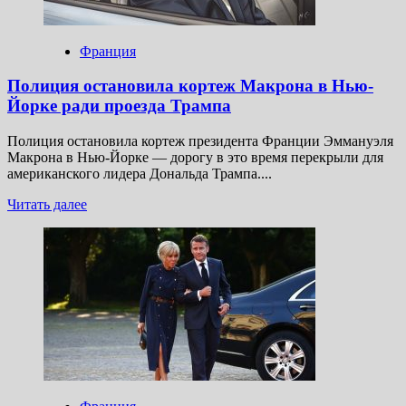
Британии
прибыла
в
Франция
Одессу
Полиция остановила кортеж Макрона в Нью-
Йорке ради проезда Трампа
Полиция остановила кортеж президента Франции Эммануэля
Макрона в Нью-Йорке — дорогу в это время перекрыли для
американского лидера Дональда Трампа....
Прочитать
Читать далее
больше
о
Полиция
остановила
кортеж
Макрона
в
Нью-
Йорке
ради
проезда
Трампа