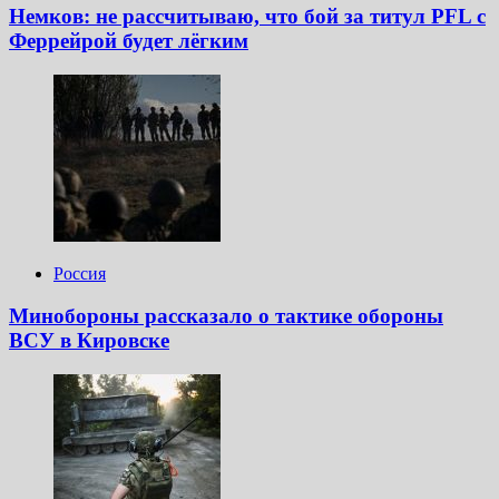
Немков: не рассчитываю, что бой за титул PFL с
Феррейрой будет лёгким
Россия
Минобороны рассказало о тактике обороны
ВСУ в Кировске