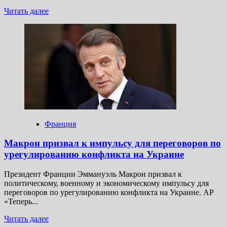
Прочитать
Читать далее
больше
о
Дембеле
объяснил,
почему
расплакался
после
получения
«Золотого
мяча»
Франция
Макрон призвал к импульсу для переговоров по
урегулированию конфликта на Украине
Президент Франции Эммануэль Макрон призвал к
политическому, военному и экономическому импульсу для
переговоров по урегулированию конфликта на Украине. AP
«Теперь...
Прочитать
Читать далее