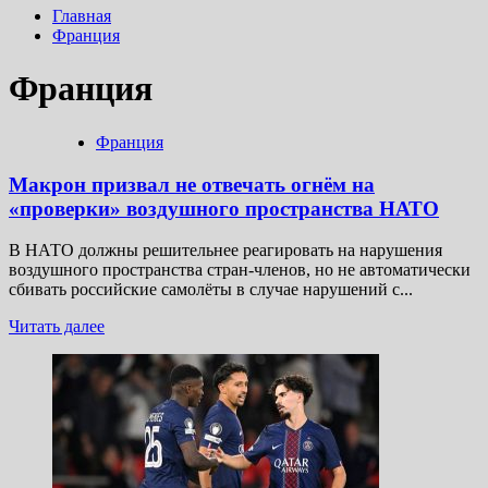
Главная
Франция
Франция
Франция
Макрон призвал не отвечать огнём на
«проверки» воздушного пространства НАТО
В НАТО должны решительнее реагировать на нарушения
воздушного пространства стран-членов, но не автоматически
сбивать российские самолёты в случае нарушений с...
Прочитать
Читать далее
больше
о
Макрон
призвал
не
отвечать
огнём
на