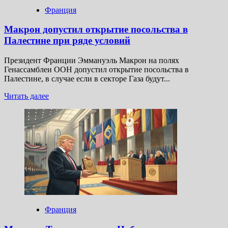
Франция
Макрон допустил открытие посольства в
Палестине при ряде условий
Президент Франции Эммануэль Макрон на полях
Генассамблеи ООН допустил открытие посольства в
Палестине, в случае если в секторе Газа будут...
Прочитать
Читать далее
больше
о
Макрон
допустил
открытие
посольства
в
Палестине
при
ряде
условий
Франция