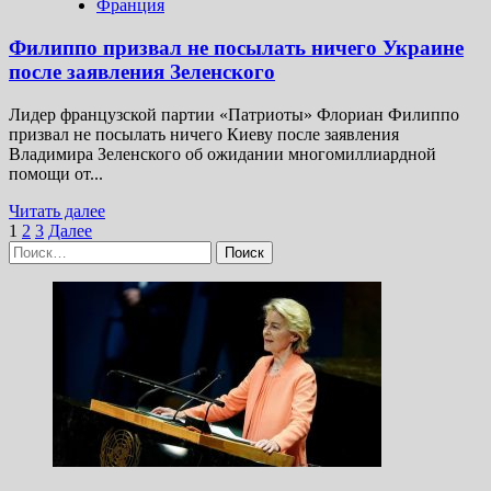
Франция
Филиппо призвал не посылать ничего Украине
после заявления Зеленского
Лидер французской партии «Патриоты» Флориан Филиппо
призвал не посылать ничего Киеву после заявления
Владимира Зеленского об ожидании многомиллиардной
помощи от...
Прочитать
Читать далее
Пагинация
больше
1
2
3
Далее
Найти:
о
записей
Филиппо
призвал
не
посылать
ничего
Украине
после
заявления
Зеленского