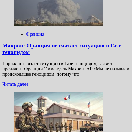
невозможна
без
нарушения
международного
права
Франция
Макрон: Франция не считает ситуацию в Газе
геноцидом
Париж не считает ситуацию в Газе геноцидом, заявил
президент Франции Эммануэль Макрон. AP «Мы не называем
происходящее геноцидом, потому что...
Прочитать
Читать далее
больше
о
Макрон:
Франция
не
считает
ситуацию
в
Газе