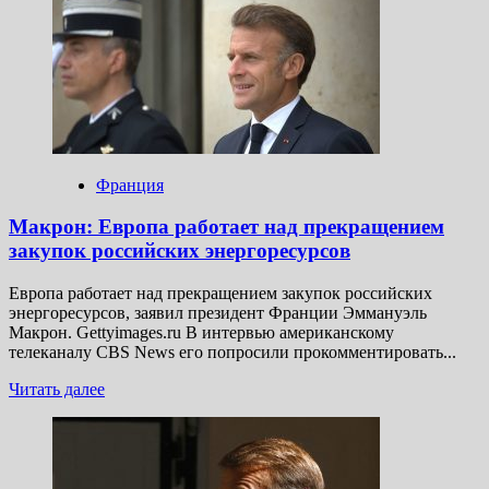
признанием
Палестины
страны
решили
опередить
хвастливого
Макрона
Франция
Макрон: Европа работает над прекращением
закупок российских энергоресурсов
Европа работает над прекращением закупок российских
энергоресурсов, заявил президент Франции Эммануэль
Макрон. Gettyimages.ru В интервью американскому
телеканалу CBS News его попросили прокомментировать...
Прочитать
Читать далее
больше
о
Макрон:
Европа
работает