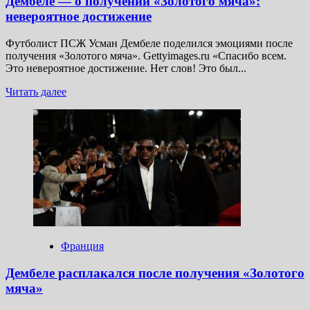
Дембеле — о получении «Золотого мяча»:
невероятное достижение
Футболист ПСЖ Усман Дембеле поделился эмоциями после
получения «Золотого мяча». Gettyimages.ru «Спасибо всем.
Это невероятное достижение. Нет слов! Это был...
Прочитать
Читать далее
больше
о
Дембеле
—
о
получении
«Золотого
мяча»:
невероятное
достижение
Франция
Дембеле расплакался после получения «Золотого
мяча»