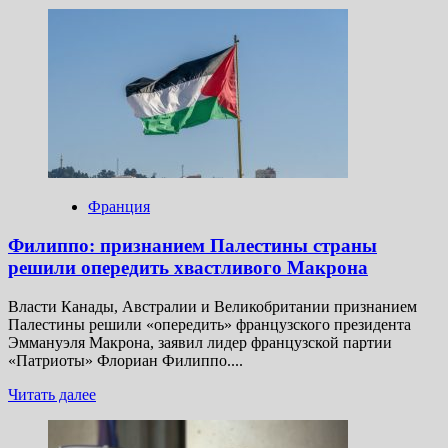
больше
о
Макрон
призвал
к
импульсу
для
переговоров
по
урегулированию
конфликта
на
Франция
Украине
Филиппо: признанием Палестины страны
решили опередить хвастливого Макрона
Власти Канады, Австралии и Великобритании признанием
Палестины решили «опередить» французского президента
Эммануэля Макрона, заявил лидер французской партии
«Патриоты» Флориан Филиппо....
Прочитать
Читать далее
больше
о
Филиппо: