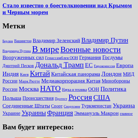
Стало известно о боестолкновении над Крымом
и Черным морем
Метки
Владимир Путин
Владимир Зеленский
Вашингтон
Берлин
В мире
Военные новости
Владимира Путина
Госдумы
Вооруженных сил
Германия
Генассамблея ООН
Дональд Трамп
ЕС
Европа
Дмитрий Песков
Еврокомиссия
Китай
Лондон
Индия
Китайская панорама
МИД
Киев
Медиакорпорация Китая
России
Минобороны
Марк Рютте
НАТО
Москва
Политика
России
ООН
Наука и техника
Россия
США
Польша
Происшествия
Протест
Украина
Соединенные Штаты
Туркменистан
Спорт
Спортсмен
Украины
Франция
Украине
Эммануэль Макрон
главное
Вам будет интересно: