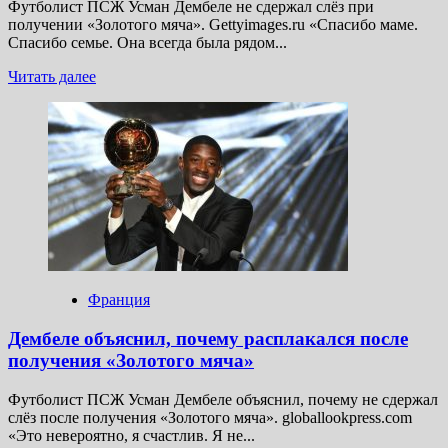
Футболист ПСЖ Усман Дембеле не сдержал слёз при
получении «Золотого мяча». Gettyimages.ru «Спасибо маме.
Спасибо семье. Она всегда была рядом...
Прочитать
Читать далее
больше
о
Дембеле
расплакался
после
получения
«Золотого
мяча»
Франция
Дембеле объяснил, почему расплакался после
получения «Золотого мяча»
Футболист ПСЖ Усман Дембеле объяснил, почему не сдержал
слёз после получения «Золотого мяча». globallookpress.com
«Это невероятно, я счастлив. Я не...