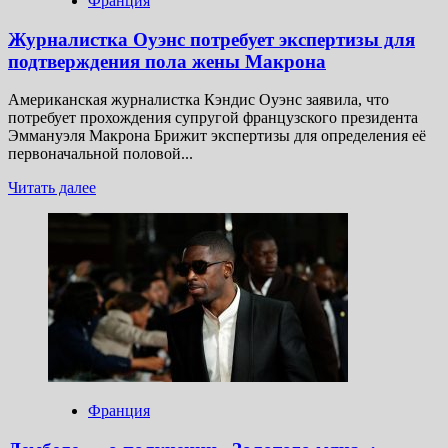
Франция
Журналистка Оуэнс потребует экспертизы для
подтверждения пола жены Макрона
Американская журналистка Кэндис Оуэнс заявила, что
потребует прохождения супругой французского президента
Эммануэля Макрона Брижит экспертизы для определения её
первоначальной половой...
Прочитать
Читать далее
больше
о
Журналистка
Оуэнс
потребует
экспертизы
для
подтверждения
пола
жены
Макрона
Франция