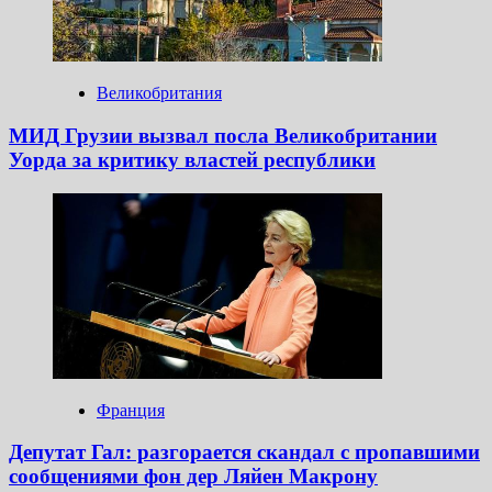
Великобритания
МИД Грузии вызвал посла Великобритании
Уорда за критику властей республики
Франция
Депутат Гал: разгорается скандал с пропавшими
сообщениями фон дер Ляйен Макрону