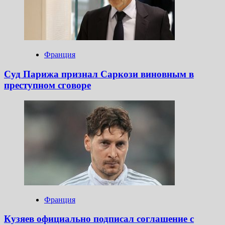
Франция
Суд Парижа признал Саркози виновным в
преступном сговоре
Франция
Кузяев официально подписал соглашение с