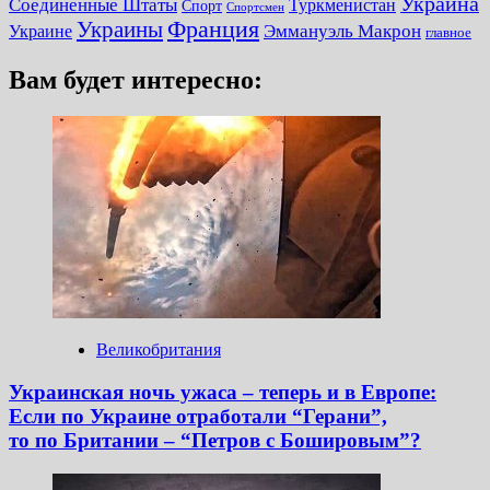
Украина
Соединенные Штаты
Туркменистан
Спорт
Спортсмен
Украины
Франция
Украине
Эммануэль Макрон
главное
Вам будет интересно:
Великобритания
Украинская ночь ужаса – теперь и в Европе:
Если по Украине отработали “Герани”,
то по Британии – “Петров с Бошировым”?