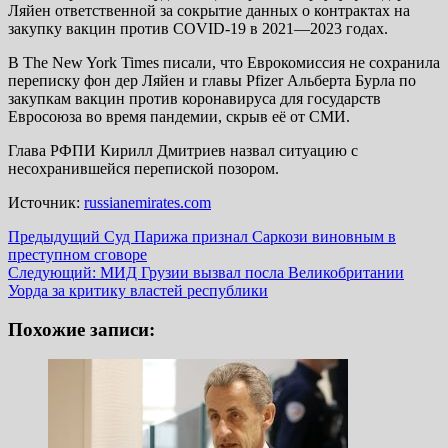
Ляйен ответственной за сокрытие данных о контрактах на
закупку вакцин против COVID-19 в 2021—2023 годах.
В The New York Times писали, что Еврокомиссия не сохранила
переписку фон дер Ляйен и главы Pfizer Альберта Бурла по
закупкам вакцин против коронавируса для государств
Евросоюза во время пандемии, скрыв её от СМИ.
Глава РФПИ Кирилл Дмитриев назвал ситуацию с
несохранившейся перепиской позором.
Источник:
russianemirates.com
Навигация
Предыдущий
Суд Парижа признал Саркози виновным в
преступном сговоре
записи
Следующий:
МИД Грузии вызвал посла Великобритании
Уорда за критику властей республики
Похожие записи: