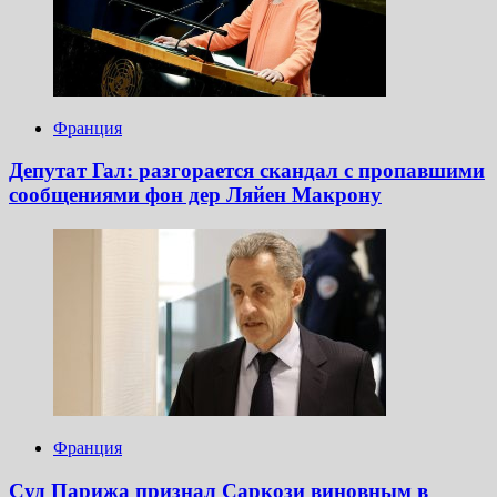
Франция
Депутат Гал: разгорается скандал с пропавшими
сообщениями фон дер Ляйен Макрону
Франция
Суд Парижа признал Саркози виновным в