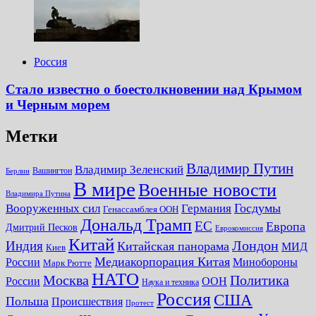
Россия
Стало известно о боестолкновении над Крымом
и Черным морем
Метки
Владимир Путин
Владимир Зеленский
Вашингтон
Берлин
В мире
Военные новости
Владимира Путина
Госдумы
Вооруженных сил
Германия
Генассамблея ООН
Дональд Трамп
ЕС
Европа
Дмитрий Песков
Еврокомиссия
Китай
Лондон
Индия
Китайская панорама
МИД
Киев
Медиакорпорация Китая
России
Минобороны
Марк Рютте
НАТО
Москва
Политика
России
ООН
Наука и техника
Россия
США
Польша
Происшествия
Протест