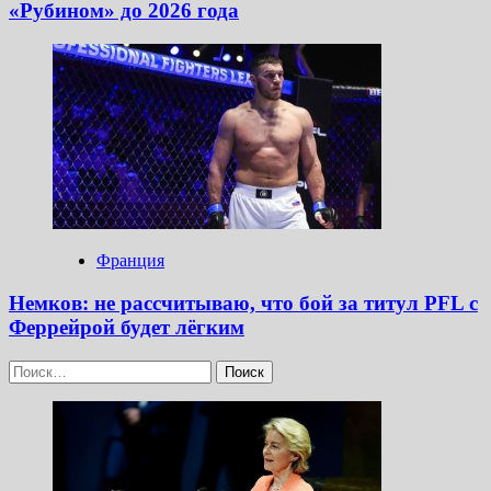
«Рубином» до 2026 года
Франция
Немков: не рассчитываю, что бой за титул PFL с
Феррейрой будет лёгким
Найти: