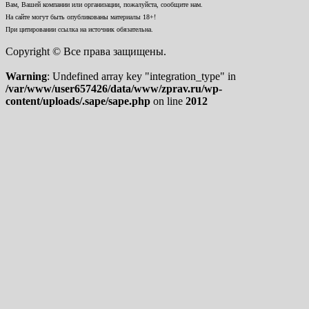
Вам, Вашей компании или организации, пожалуйста, сообщите нам.
На сайте могут быть опубликованы материалы 18+!
При цитировании ссылка на источник обязательна.
Copyright © Все права защищены.
Warning
: Undefined array key "integration_type" in
/var/www/user657426/data/www/zprav.ru/wp-
content/uploads/.sape/sape.php
on line
2012