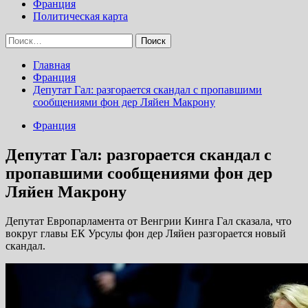
Франция
Политическая карта
Найти:
Главная
Франция
Депутат Гал: разгорается скандал с пропавшими
сообщениями фон дер Ляйен Макрону
Франция
Депутат Гал: разгорается скандал с
пропавшими сообщениями фон дер
Ляйен Макрону
Депутат Европарламента от Венгрии Кинга Гал сказала, что
вокруг главы ЕК Урсулы фон дер Ляйен разгорается новый
скандал.