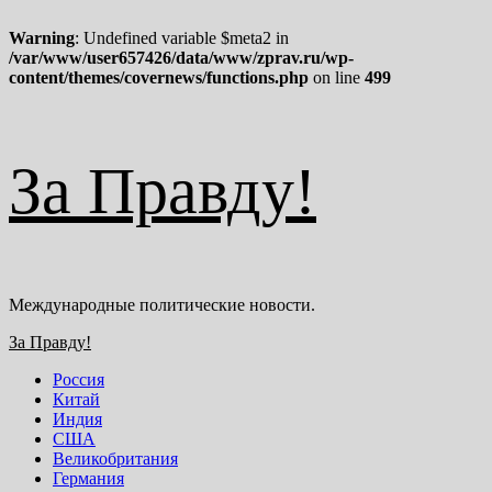
Warning
: Undefined variable $meta2 in
/var/www/user657426/data/www/zprav.ru/wp-
content/themes/covernews/functions.php
on line
499
Перейти
За Правду!
к
содержимому
Международные политические новости.
Основное
За Правду!
меню
Россия
Китай
Индия
США
Великобритания
Германия