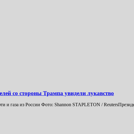
елей со стороны Трампа увидели лукавство
фти и газа из России Фото: Shannon STAPLETON / ReutersПрези