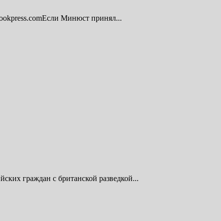
lookpress.comЕсли Минюст принял...
ских граждан с британской разведкой...