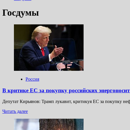
Госдумы
Россия
В критике ЕС за покупку российских энергоносит
Депутат Кирьянов: Трамп лукавит, критикуя ЕС за покупку не
Прочитать
Читать далее
больше
о
В