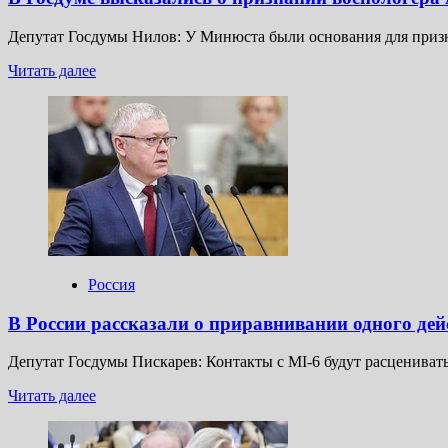
СВО
Депутат Госдумы Нилов: У Минюста были основания для признан
Прочитать
Читать далее
больше
о
В
Госдуме
высказались
о
признании
военблогера
Алехина
иноагентом
Россия
В России рассказали о приравнивании одного дей
Депутат Госдумы Пискарев: Контакты с MI-6 будут расценивать
Прочитать
Читать далее
больше
о