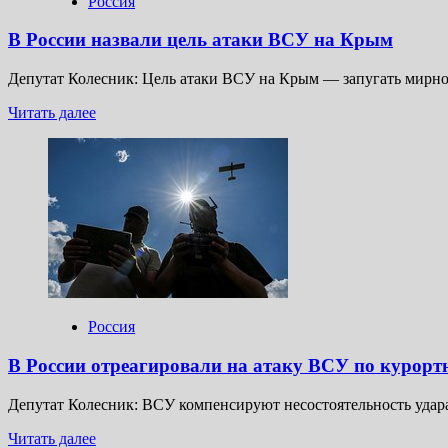
Россия
по
Крыму
В России назвали цель атаки ВСУ на Крым
Депутат Колесник: Цель атаки ВСУ на Крым — запугать мирно
Прочитать
Читать далее
больше
о
В
России
назвали
цель
атаки
ВСУ
на
Крым
Россия
В России отреагировали на атаку ВСУ по курорт
Депутат Колесник: ВСУ компенсируют несостоятельность удара
Прочитать
Читать далее