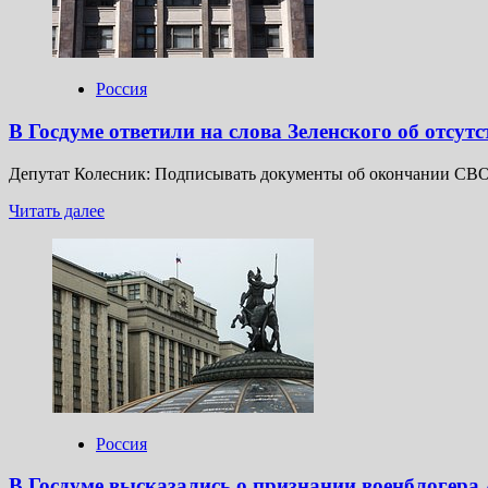
ВСУ
на
Крым
Россия
В Госдуме ответили на слова Зеленского об отсу
Депутат Колесник: Подписывать документы об окончании СВО
Прочитать
Читать далее
больше
о
В
Госдуме
ответили
на
слова
Зеленского
об
отсутствии
финального
Россия
документа
об
В Госдуме высказались о признании военблогера
окончании