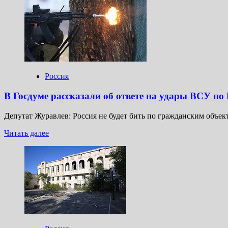
критике
ЕС
за
покупку
российских
энергоносителей
со
стороны
Россия
Трампа
увидели
В Госдуме рассказали об ответе на удары ВСУ п
лукавство
Депутат Журавлев: Россия не будет бить по гражданским объ
Прочитать
Читать далее
больше
о
В
Госдуме
рассказали
об
ответе
на
удары
ВСУ