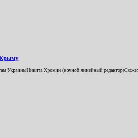
о Крыму
ектам УкраиныНикита Хромин (ночной линейный редактор)СюжетРа