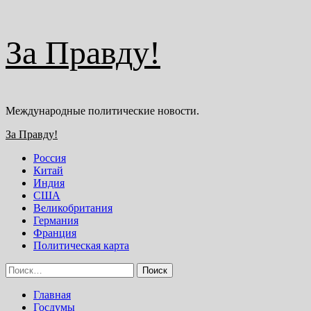
Перейти
За Правду!
к
содержимому
Международные политические новости.
Основное
За Правду!
меню
Россия
Китай
Индия
США
Великобритания
Германия
Франция
Политическая карта
Найти:
Главная
Госдумы