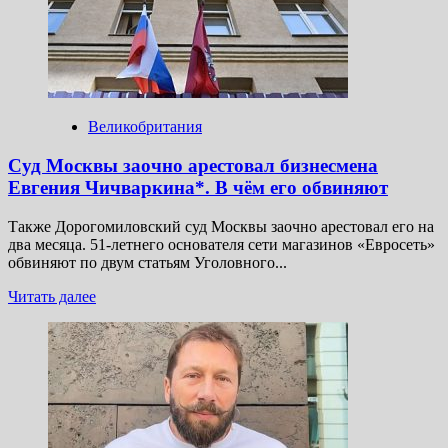
ареста:
освободить
не успели
Великобритания
Суд Москвы заочно арестовал бизнесмена
Евгения Чичваркина*. В чём его обвиняют
Также Дорогомиловский суд Москвы заочно арестовал его на
два месяца. 51-летнего основателя сети магазинов «Евросеть»
обвиняют по двум статьям Уголовного...
Прочитать
Читать далее
больше
о
Суд
Москвы
заочно
арестовал
бизнесмена
Евгения