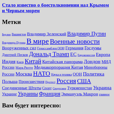
Стало известно о боестолкновении над Крымом
и Черным морем
Метки
Владимир Путин
Владимир Зеленский
Вашингтон
Берлин
В мире
Военные новости
Владимира Путина
Госдумы
Вооруженных сил
Германия
Генассамблея ООН
Дональд Трамп
ЕС
Европа
Дмитрий Песков
Еврокомиссия
Китай
Лондон
Индия
Китайская панорама
МИД
Киев
Медиакорпорация Китая
России
Минобороны
Марк Рютте
НАТО
Москва
Политика
России
ООН
Наука и техника
Россия
США
Польша
Происшествия
Протест
Украина
Соединенные Штаты
Туркменистан
Спорт
Спортсмен
Украины
Франция
Украине
Эммануэль Макрон
главное
Вам будет интересно: