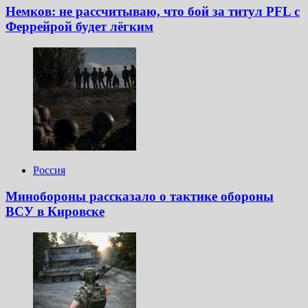
Немков: не рассчитываю, что бой за титул PFL с
Феррейрой будет лёгким
Россия
Минобороны рассказало о тактике обороны
ВСУ в Кировске