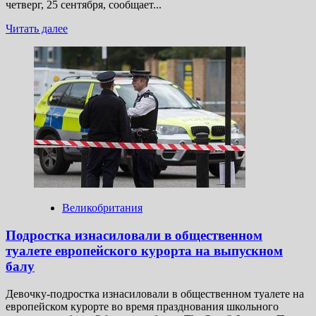
четверг, 25 сентября, сообщает...
Прочитать
Читать далее
больше
о
Mash:
Элитную
итальянскую
мебель
из кабинета
Ходорковского*
продают
с молотка
Великобритания
Подростка изнасиловали в общественном
туалете европейского курорта на выпускном
балу
Девочку-подростка изнасиловали в общественном туалете на
европейском курорте во время празднования школьного