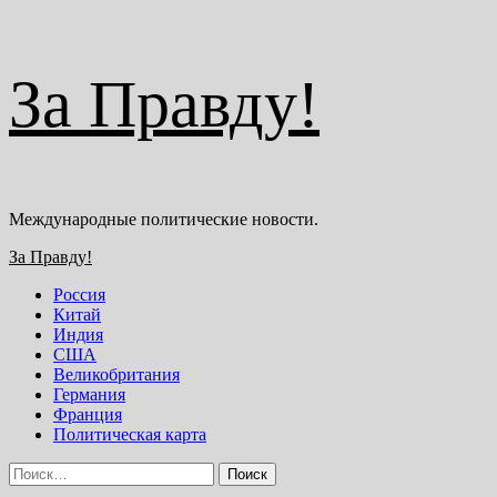
Перейти
За Правду!
к
содержимому
Международные политические новости.
Основное
За Правду!
меню
Россия
Китай
Индия
США
Великобритания
Германия
Франция
Политическая карта
Найти: