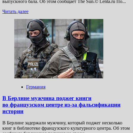
выпускного бала. Об этом сообщает The Sun.© Lenta.ru По...
Прочитать
Читать далее
больше
о
Подростка
изнасиловали
в общественном
туалете
европейского
курорта
на выпускном
балу
Германия
В Берлине мужчина поджег книги
во французском центре из-за фальсификации
истории
В Берлине задержали мужчину, который поджег несколько
книг в библиотеке французского культурного центра. Об этом