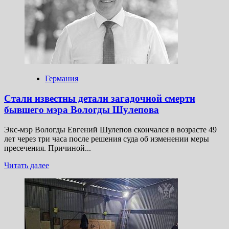
арестовали
в России
по делу
об оправдании
терроризма
Германия
Стали известны детали загадочной смерти
бывшего мэра Вологды Шулепова
Экс-мэр Вологды Евгений Шулепов скончался в возрасте 49
лет через три часа после решения суда об изменении меры
пресечения. Причиной...
Прочитать
Читать далее
больше
о
Стали
известны
детали
загадочной