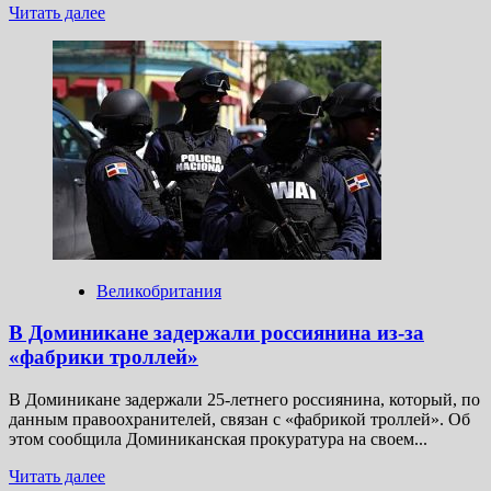
Прочитать
Читать далее
больше
о
В Британии
мужчина
прикидывался
юношей
и выманивал
у девочек
непристойные
фото
Великобритания
В Доминикане задержали россиянина из-за
«фабрики троллей»
В Доминикане задержали 25-летнего россиянина, который, по
данным правоохранителей, связан с «фабрикой троллей». Об
этом сообщила Доминиканская прокуратура на своем...
Прочитать
Читать далее