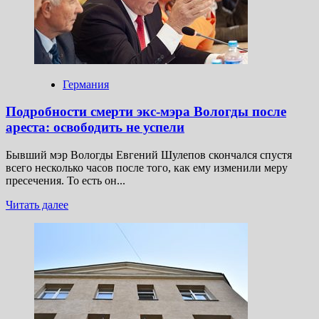
крымчан
без
света
Германия
Подробности смерти экс-мэра Вологды после
ареста: освободить не успели
Бывший мэр Вологды Евгений Шулепов скончался спустя
всего несколько часов после того, как ему изменили меру
пресечения. То есть он...
Прочитать
Читать далее
больше
о
Подробности
смерти
экс-
мэра
Вологды
после