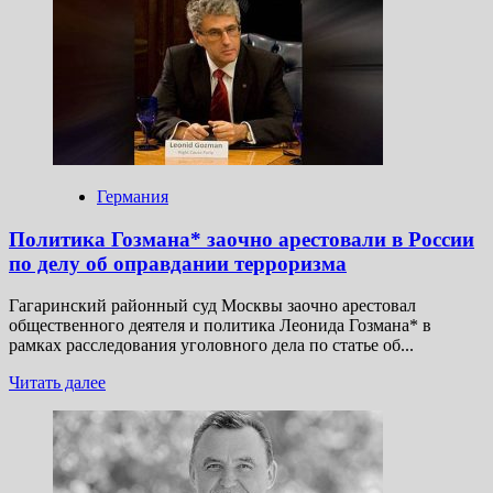
Российских
туристов
экстренно
эвакуировали
из-
за
пожара
на турецком
курорте
Германия
Политика Гозмана* заочно арестовали в России
по делу об оправдании терроризма
Гагаринский районный суд Москвы заочно арестовал
общественного деятеля и политика Леонида Гозмана* в
рамках расследования уголовного дела по статье об...
Прочитать
Читать далее
больше
о
Политика
Гозмана*
заочно