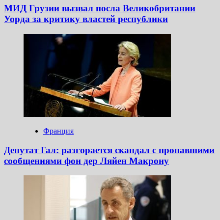
МИД Грузии вызвал посла Великобритании
Уорда за критику властей республики
Франция
Депутат Гал: разгорается скандал с пропавшими
сообщениями фон дер Ляйен Макрону