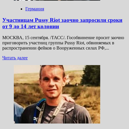
Германия
Участницам Pussy Riot заочно запросили сроки
от 9 до 14 лет колонии
МОСКВА, 15 сентября. /ТАСС/. Гособвинение просит заочно
приговорить участниц группы Pussy Riot, обвиняемых в
распространении фейков о Вооруженных силах РФ,...
Прочитать
Читать далее
больше
о
Участницам
Pussy
Riot
заочно
запросили
сроки
от 9 до 14 лет
колонии