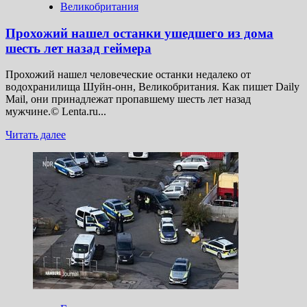
Великобритания
Прохожий нашел останки ушедшего из дома
шесть лет назад геймера
Прохожий нашел человеческие останки недалеко от
водохранилища Шуйн-онн, Великобритания. Как пишет Daily
Mail, они принадлежат пропавшему шесть лет назад
мужчине.© Lenta.ru...
Прочитать
Читать далее
больше
о
Прохожий
нашел
останки
ушедшего
из дома
шесть
лет
назад
геймера