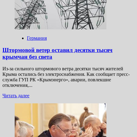
две
тонны
кокаина
за 20 миллиардов
рублей
в контейнере
с бананами
Германия
Штормовой ветер оставил десятки тысяч
крымчан без света
Из-за сильного штормового ветра десятки тысяч жителей
Крыма остались без электроснабжения. Как сообщает пресс-
служба ГУП РК «Крымэнерго», аварии, повлекшие
отключения,...
Прочитать
Читать далее
больше
о
Штормовой
ветер
оставил
десятки
тысяч