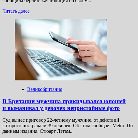
сообщила берлинская полиция на своем...
Прочитать
Читать далее
больше
о
В Берлине
мужчина
поджег
книги
во французском
центре
из-
за
фальсификации
истории
Великобритания
В Британии мужчина прикидывался юношей
и выманивал у девочек непристойные фото
Суд вынес приговор 22-летнему мужчине, от действий
которого пострадали 39 девочек. Об этом сообщает Metro. По
данным издания, Стюарт Лэтам...