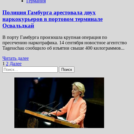
Германия
Полиция Гамбурга арестовала двух
наркокурьеров в портовом терминале
Освальдкай
В порту Гамбурга произошла крупная операция по
пресечению наркотрафика. 14 сентября новостное агентство
Tagesschau сообщило об изъятии свыше 400 килограммов...
Прочитать
Читать далее
Пагинация
больше
1
2
Далее
Найти:
о
записей
Полиция
Гамбурга
арестовала
двух
наркокурьеров
в портовом
терминале
Освальдкай