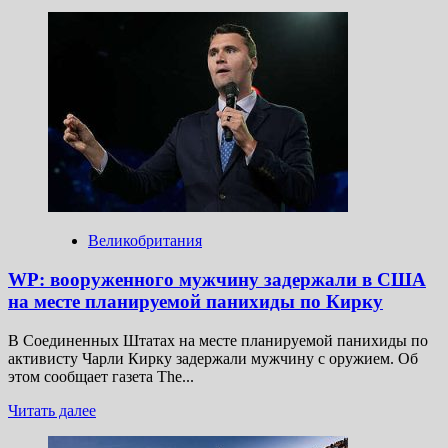
больше
о
В Доминикане
задержали
россиянина
из-
за
«фабрики
троллей»
Великобритания
WP: вооруженного мужчину задержали в США
на месте планируемой панихиды по Кирку
В Соединенных Штатах на месте планируемой панихиды по
активисту Чарли Кирку задержали мужчину с оружием. Об
этом сообщает газета The...
Прочитать
Читать далее
больше
о