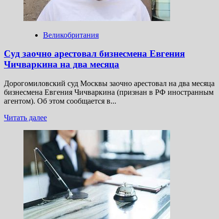
Чичваркина*.
В чём
его
обвиняют
Великобритания
Суд заочно арестовал бизнесмена Евгения
Чичваркина на два месяца
Дорогомиловский суд Москвы заочно арестовал на два месяца
бизнесмена Евгения Чичваркина (признан в РФ иностранным
агентом). Об этом сообщается в...
Прочитать
Читать далее
больше
о
Суд
заочно
арестовал
бизнесмена
Евгения
Чичваркина
на два
месяца