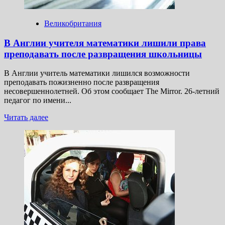
Великобритания
В Англии учителя математики лишили права
преподавать после развращения школьницы
В Англии учитель математики лишился возможности
преподавать пожизненно после развращения
несовершеннолетней. Об этом сообщает The Mirror. 26-летний
педагог по имени...
Прочитать
Читать далее
больше
о
В Англии
учителя
математики
лишили
права
преподавать
после
развращения
школьницы