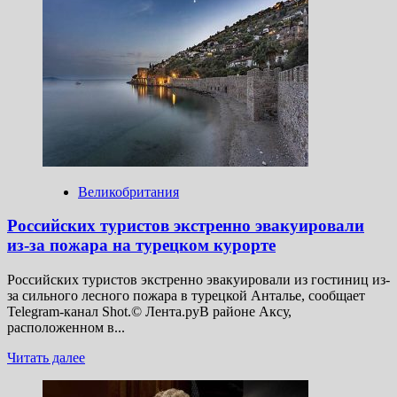
WP:
вооруженного
мужчину
задержали
в США
на месте
планируемой
панихиды
по Кирку
Великобритания
Российских туристов экстренно эвакуировали
из-за пожара на турецком курорте
Российских туристов экстренно эвакуировали из гостиниц из-
за сильного лесного пожара в турецкой Анталье, сообщает
Telegram-канал Shot.© Лента.руВ районе Аксу,
расположенном в...
Прочитать
Читать далее
больше
о