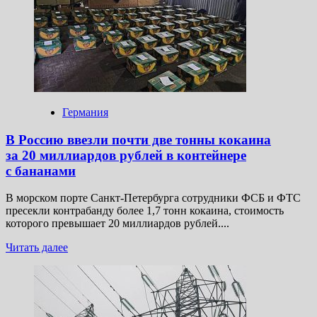
смерти
бывшего
мэра
Вологды
Шулепова
Германия
В Россию ввезли почти две тонны кокаина
за 20 миллиардов рублей в контейнере
с бананами
В морском порте Санкт-Петербурга сотрудники ФСБ и ФТС
пресекли контрабанду более 1,7 тонн кокаина, стоимость
которого превышает 20 миллиардов рублей....
Прочитать
Читать далее
больше
о
В Россию
ввезли
почти