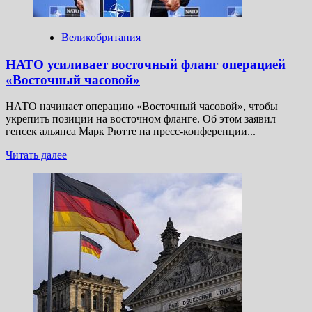
часовой»,
чтобы
остановить
Великобритания
«русскую
агрессию»
НАТО усиливает восточный фланг операцией
в Польше
«Восточный часовой»
НАТО начинает операцию «Восточный часовой», чтобы
укрепить позиции на восточном фланге. Об этом заявил
генсек альянса Марк Рютте на пресс-конференции...
Прочитать
Читать далее
больше
о
НАТО
усиливает
восточный
фланг
операцией
«Восточный
часовой»