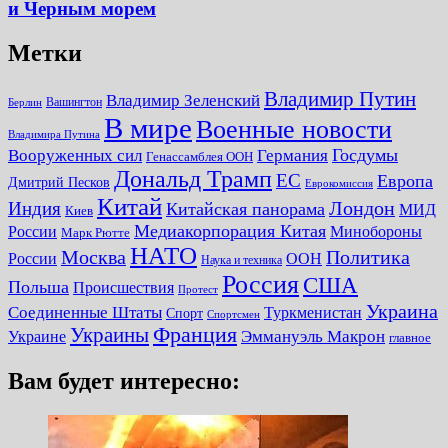
и Черным морем
Метки
Владимир Путин
Владимир Зеленский
Вашингтон
Берлин
В мире
Военные новости
Владимира Путина
Госдумы
Вооруженных сил
Германия
Генассамблея ООН
Дональд Трамп
ЕС
Европа
Дмитрий Песков
Еврокомиссия
Китай
Лондон
Индия
Китайская панорама
МИД
Киев
Медиакорпорация Китая
России
Минобороны
Марк Рютте
НАТО
Москва
Политика
России
ООН
Наука и техника
Россия
США
Польша
Происшествия
Протест
Украина
Соединенные Штаты
Туркменистан
Спорт
Спортсмен
Украины
Франция
Украине
Эммануэль Макрон
главное
Вам будет интересно: