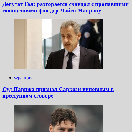
Депутат Гал: разгорается скандал с пропавшими
сообщениями фон дер Ляйен Макрону
Франция
Суд Парижа признал Саркози виновным в
преступном сговоре