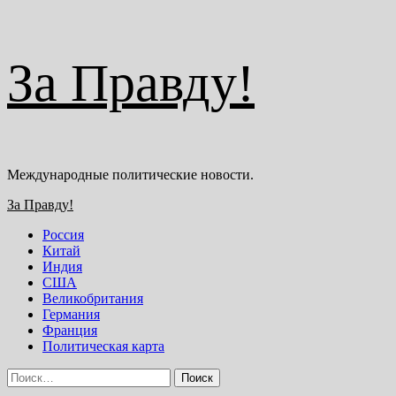
Перейти
За Правду!
к
содержимому
Международные политические новости.
Основное
За Правду!
меню
Россия
Китай
Индия
США
Великобритания
Германия
Франция
Политическая карта
Найти: