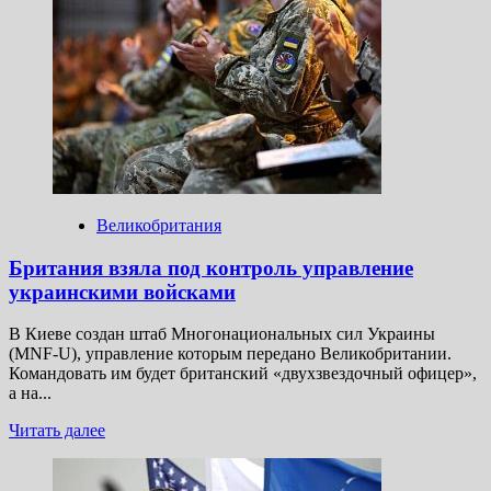
США
назвали
Россию
«империей
дронов»
Великобритания
Британия взяла под контроль управление
украинскими войсками
В Киеве создан штаб Многонациональных сил Украины
(MNF-U), управление которым передано Великобритании.
Командовать им будет британский «двухзвездочный офицер»,
а на...
Прочитать
Читать далее
больше
о
Британия