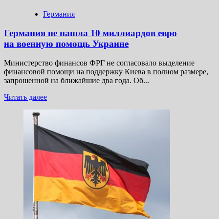
Германия
Германия не нашла 10 миллиардов евро
на военную помощь Украине
Министерство финансов ФРГ не согласовало выделение
финансовой помощи на поддержку Киева в полном размере,
запрошенной на ближайшие два года. Об...
Прочитать
Читать далее
больше
о
Германия
не нашла
10 миллиардов
евро
на военную
помощь
Украине