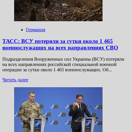
страж»
коснется
и Финляндии
Германия
ТАСС: ВСУ потеряли за сутки около 1 465
военнослужащих на всех направлениях СВО
Подразделения Вооруженных сил Украины (ВСУ) потеряли
на всех направлениях российской специальной военной
операции за сутки около 1 465 военнослужащих. Об...
Прочитать
Читать далее
больше
о
ТАСС:
ВСУ
потеряли
за сутки
около
1 465
военнослужащих