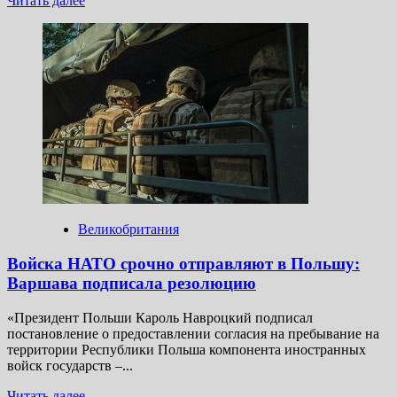
Читать далее
больше
о
Системы
ПВО
НАТО
из Греции
и Испании
предложили
отправить
на восточный
фланг
Великобритания
Войска НАТО срочно отправляют в Польшу:
Варшава подписала резолюцию
«Президент Польши Кароль Навроцкий подписал
постановление о предоставлении согласия на пребывание на
территории Республики Польша компонента иностранных
войск государств –...
Прочитать
Читать далее