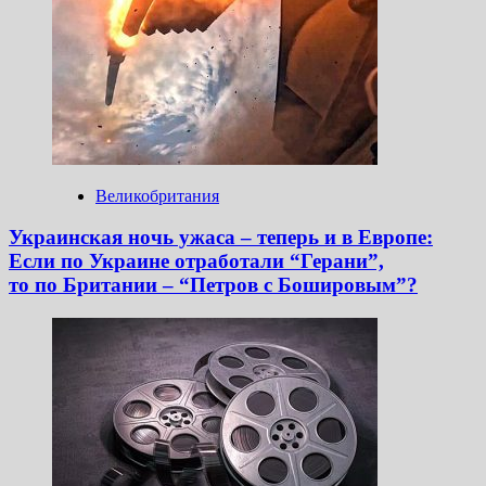
Великобритания
Украинская ночь ужаса – теперь и в Европе:
Если по Украине отработали “Герани”,
то по Британии – “Петров с Бошировым”?