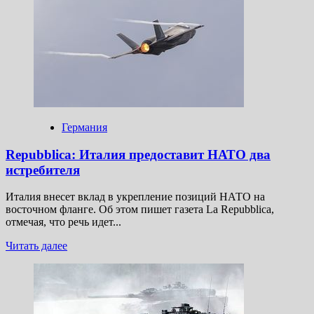
об осознании
Польшей
истинной
сущности
НАТО
Германия
Repubblica: Италия предоставит НАТО два
истребителя
Италия внесет вклад в укрепление позиций НАТО на
восточном фланге. Об этом пишет газета La Repubblica,
отмечая, что речь идет...
Прочитать
Читать далее
больше
о
Repubblica:
Италия
предоставит