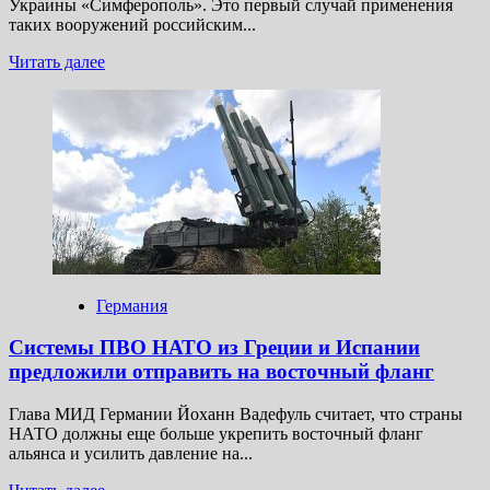
Украины «Симферополь». Это первый случай применения
таких вооружений российским...
Прочитать
Читать далее
больше
о
«Мы
обогнали
США»
Россия
совершила
стремительный
рывок
в гонке
морских
вооружений.
Германия
Как
ВМФ
Системы ПВО НАТО из Греции и Испании
изменил
предложили отправить на восточный фланг
ход
СВО?
Глава МИД Германии Йоханн Вадефуль считает, что страны
НАТО должны еще больше укрепить восточный фланг
альянса и усилить давление на...
Прочитать