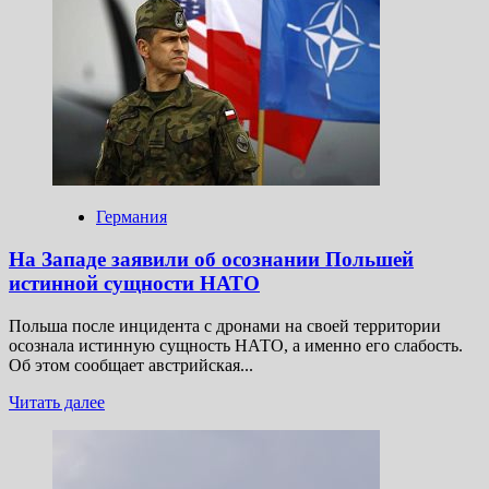
взяла
под
контроль
управление
украинскими
войсками
Германия
На Западе заявили об осознании Польшей
истинной сущности НАТО
Польша после инцидента с дронами на своей территории
осознала истинную сущность НАТО, а именно его слабость.
Об этом сообщает австрийская...
Прочитать
Читать далее
больше
о
На Западе
заявили