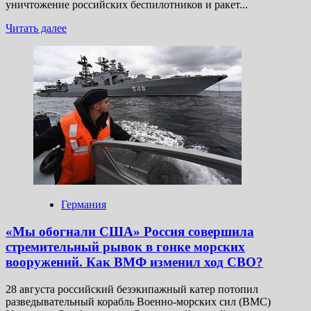
уничтожение российских беспилотников и ракет...
Прочитать
Читать далее
больше
о
НАТО
рвется
в противовоздушный
бой:
эксперт
оценил
идею
беспилотной
зоны
над
Украиной
Германия
«Мы обогнали США» Россия совершила
стремительный рывок в гонке морских
вооружений. Как ВМФ изменил ход СВО?
28 августа российский безэкипажный катер потопил
разведывательный корабль Военно-морских сил (ВМС)