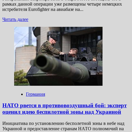
рамках данной операции уже размещены четыре немецких
истребителя Eurofighter на авиабазе на...
Прочитать
Читать далее
больше
о
НАТО
расширяет
операцию
«‎Восточный
страж»:
какие
страны
присоединились
к усилению
восточного
фланга
Германия
НАТО рвется в противовоздушный бой: эксперт
оценил идею беспилотной зоны над Украиной
Инициатива по установлению бесполетной зоны в небе над
Украиной и предоставление странам НАТО полномочий на