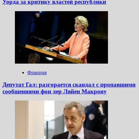
Уорда за критику властей республики
Франция
Депутат Гал: разгорается скандал с пропавшими
сообщениями фон дер Ляйен Макрону