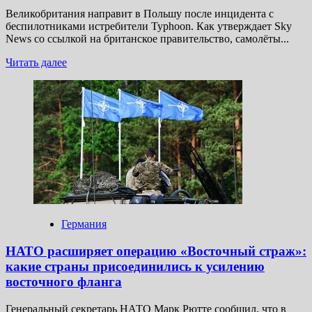
Великобритания направит в Польшу после инцидента с
беспилотниками истребители Typhoon. Как утверждает Sky
News со ссылкой на британское правительство, самолёты...
Прочитать
Читать далее
больше
о
Sky
News:
Британия
направит
в Польшу
истребители
Typhoon
после
инцидента
с БПЛА
Германия
НАТО расширяет операцию «‎Восточный страж»:
какие страны присоединились к усилению
восточного фланга
Генеральный секретарь НАТО Марк Рютте сообщил, что в