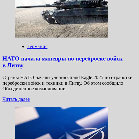
НАТО
два
истребителя
Германия
НАТО начала маневры по переброске войск
в Литву
Страны НАТО начали учения Grand Eagle 2025 по отработке
переброски войск и техники в Литву. Об этом сообщило
Объединенное командование...
Прочитать
Читать далее
больше
о
НАТО
начала
маневры
по переброске
войск