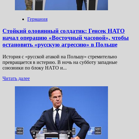
на всех
направлениях
СВО
Германия
Стойкий оловянный солдатик: Генсек НАТО
начал операцию «Восточный часовой», чтобы
остановить «русскую агрессию» в Польше
История с «русской атакой на Польшу» стремительно
превращается в истерию. В ночь на субботу западные
союзники по блоку НАТО и...
Прочитать
Читать далее
больше
о
Стойкий
оловянный
солдатик:
Генсек
НАТО
начал
операцию
«Восточный