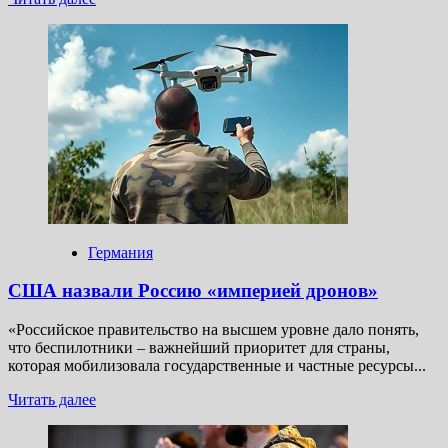
больше
о
Войска
НАТО
срочно
отправляют
в Польшу:
Варшава
подписала
резолюцию
Германия
США назвали Россию «империей дронов»
«Российское правительство на высшем уровне дало понять,
что беспилотники – важнейший приоритет для страны,
которая мобилизовала государственные и частные ресурсы...
Прочитать
Читать далее
больше
о