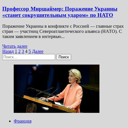
Профессор Миршаймер: Поражение Украины
«станет сокрушительным ударом» по НАТО
Поражение Украины в конфликте с Россией — главные страх
стран — участниц Североатлантического альянса (НАТО). С
таким заявлением в интервью...
Прочитать
Читать далее
Пагинация
больше
Назад
1
2
3
4
5
Далее
Найти:
о
записей
Профессор
Миршаймер:
Поражение
Украины
«станет
сокрушительным
ударом»
по НАТО
Франция