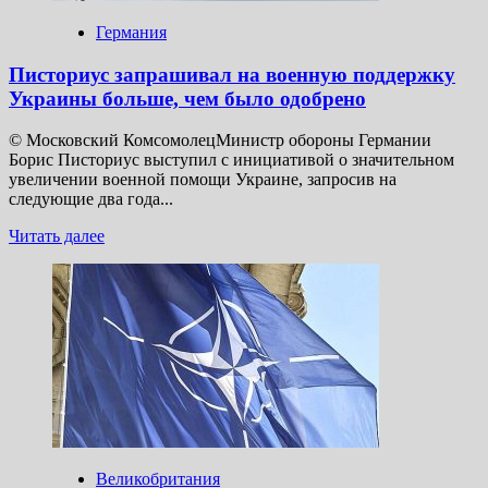
Германия
Писториус запрашивал на военную поддержку
Украины больше, чем было одобрено
© Московский КомсомолецМинистр обороны Германии
Борис Писториус выступил с инициативой о значительном
увеличении военной помощи Украине, запросив на
следующие два года...
Прочитать
Читать далее
больше
о
Писториус
запрашивал
на военную
поддержку
Украины
больше,
чем
было
одобрено
Великобритания