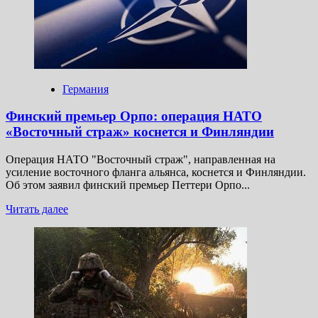
в Литву
Германия
Финский премьер Орпо: операция НАТО
«Восточный страж» коснется и Финляндии
Операция НАТО "Восточный страж", направленная на
усиление восточного фланга альянса, коснется и Финляндии.
Об этом заявил финский премьер Петтери Орпо...
Прочитать
Читать далее
больше
о
Финский
премьер
Орпо:
операция
НАТО
«Восточный