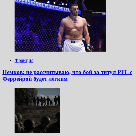
Франция
Немков: не рассчитываю, что бой за титул PFL с
Феррейрой будет лёгким