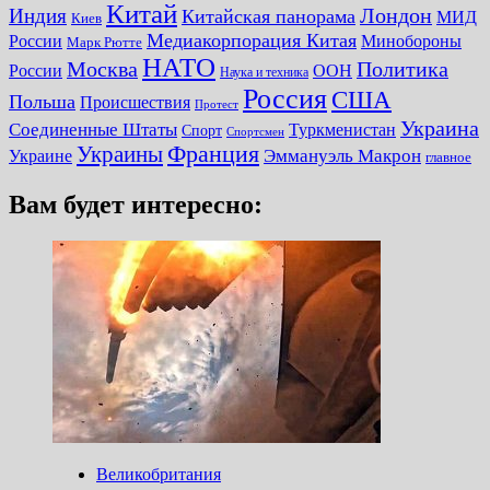
Китай
Лондон
Индия
Китайская панорама
МИД
Киев
Медиакорпорация Китая
России
Минобороны
Марк Рютте
НАТО
Москва
Политика
России
ООН
Наука и техника
Россия
США
Польша
Происшествия
Протест
Украина
Соединенные Штаты
Туркменистан
Спорт
Спортсмен
Украины
Франция
Украине
Эммануэль Макрон
главное
Вам будет интересно:
Великобритания