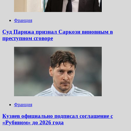
Франция
Суд Парижа признал Саркози виновным в
преступном сговоре
Франция
Кузяев официально подписал соглашение с
«Рубином» до 2026 года