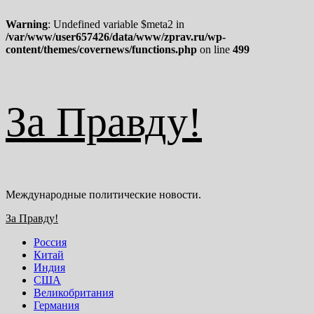
Warning
: Undefined variable $meta2 in
/var/www/user657426/data/www/zprav.ru/wp-
content/themes/covernews/functions.php
on line
499
Перейти
За Правду!
к
содержимому
Международные политические новости.
Основное
За Правду!
меню
Россия
Китай
Индия
США
Великобритания
Германия