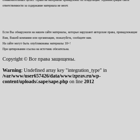
ответственности за содержание материала не несет.
Если Вы обнаружили на нашем сайте материалы, которые нарушают авторские права, принадлежащие
Вам, Вашей компании или организации, пожалуйста, сообщите нам.
На сайте могут быть опубликованы материалы 18+!
При цитировании ссылка на источник обязательна.
Copyright © Все права защищены.
Warning
: Undefined array key "integration_type" in
/var/www/user657426/data/www/zprav.ru/wp-
content/uploads/.sape/sape.php
on line
2012