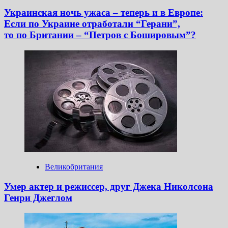
Украинская ночь ужаса – теперь и в Европе:
Если по Украине отработали “Герани”,
то по Британии – “Петров с Бошировым”?
Великобритания
Умер актер и режиссер, друг Джека Николсона
Генри Джеглом