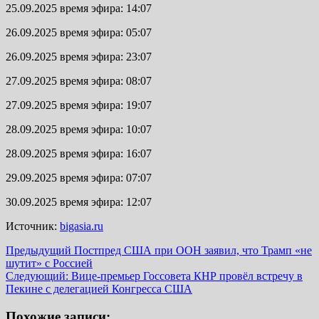
25.09.2025 время эфира: 14:07
26.09.2025 время эфира: 05:07
26.09.2025 время эфира: 23:07
27.09.2025 время эфира: 08:07
27.09.2025 время эфира: 19:07
28.09.2025 время эфира: 10:07
28.09.2025 время эфира: 16:07
29.09.2025 время эфира: 07:07
30.09.2025 время эфира: 12:07
Источник:
bigasia.ru
Навигация
Предыдущий
Постпред США при ООН заявил, что Трамп «не
шутит» с Россией
записи
Следующий:
Вице-премьер Госсовета КНР провёл встречу в
Пекине с делегацией Конгресса США
Похожие записи: