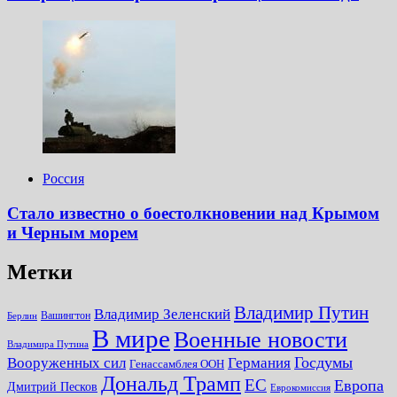
Россия
Стало известно о боестолкновении над Крымом
и Черным морем
Метки
Владимир Путин
Владимир Зеленский
Вашингтон
Берлин
В мире
Военные новости
Владимира Путина
Госдумы
Вооруженных сил
Германия
Генассамблея ООН
Дональд Трамп
ЕС
Европа
Дмитрий Песков
Еврокомиссия