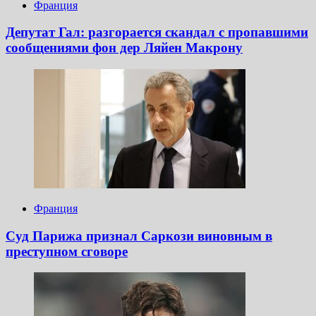
Франция
Депутат Гал: разгорается скандал с пропавшими
сообщениями фон дер Ляйен Макрону
Франция
Суд Парижа признал Саркози виновным в
преступном сговоре