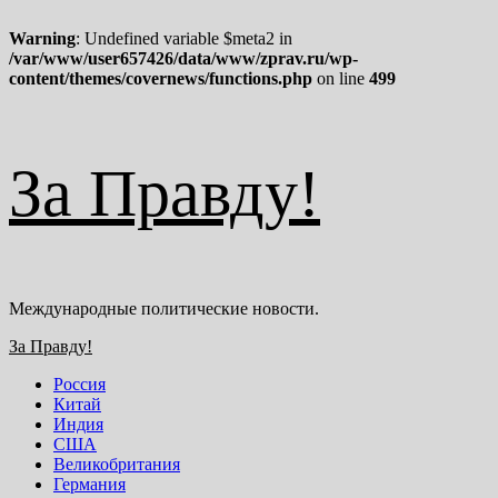
Warning
: Undefined variable $meta2 in
/var/www/user657426/data/www/zprav.ru/wp-
content/themes/covernews/functions.php
on line
499
Перейти
За Правду!
к
содержимому
Международные политические новости.
Основное
За Правду!
меню
Россия
Китай
Индия
США
Великобритания
Германия