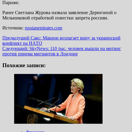
Париже.
Ранее Светлана Журова назвала заявление Дерюгиной о
Мельниковой отработкой повестки запрета россиян.
Источник:
russianemirates.com
Навигация
Предыдущий
Сакс: Макрон возлагает вину за украинский
конфликт на НАТО
записи
Следующий:
SkyNews: 110 тыс. человек вышли на митинг
против приема мигрантов в Лондоне
Похожие записи: