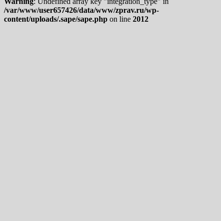
Warning
: Undefined array key "integration_type" in
/var/www/user657426/data/www/zprav.ru/wp-
content/uploads/.sape/sape.php
on line
2012