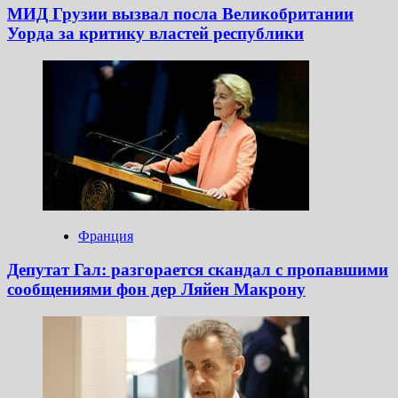
МИД Грузии вызвал посла Великобритании
Уорда за критику властей республики
Франция
Депутат Гал: разгорается скандал с пропавшими
сообщениями фон дер Ляйен Макрону