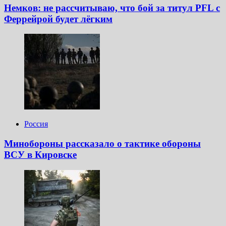
Немков: не рассчитываю, что бой за титул PFL с
Феррейрой будет лёгким
Россия
Минобороны рассказало о тактике обороны
ВСУ в Кировске