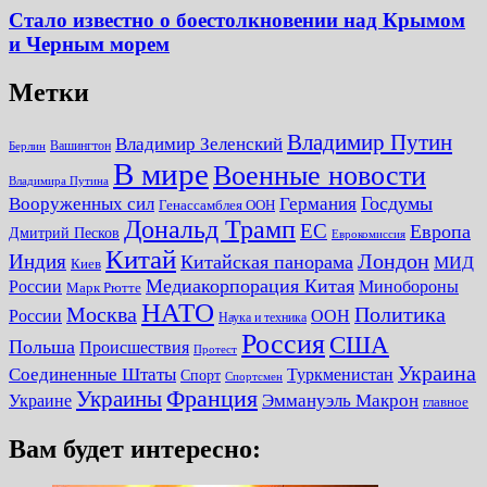
Стало известно о боестолкновении над Крымом
и Черным морем
Метки
Владимир Путин
Владимир Зеленский
Вашингтон
Берлин
В мире
Военные новости
Владимира Путина
Госдумы
Вооруженных сил
Германия
Генассамблея ООН
Дональд Трамп
ЕС
Европа
Дмитрий Песков
Еврокомиссия
Китай
Лондон
Индия
Китайская панорама
МИД
Киев
Медиакорпорация Китая
России
Минобороны
Марк Рютте
НАТО
Москва
Политика
России
ООН
Наука и техника
Россия
США
Польша
Происшествия
Протест
Украина
Соединенные Штаты
Туркменистан
Спорт
Спортсмен
Украины
Франция
Украине
Эммануэль Макрон
главное
Вам будет интересно: