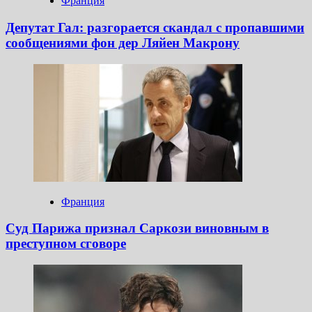
Франция
Депутат Гал: разгорается скандал с пропавшими
сообщениями фон дер Ляйен Макрону
Франция
Суд Парижа признал Саркози виновным в
преступном сговоре