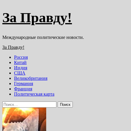
Перейти
За Правду!
к
содержимому
Международные политические новости.
Основное
За Правду!
меню
Россия
Китай
Индия
США
Великобритания
Германия
Франция
Политическая карта
Найти: