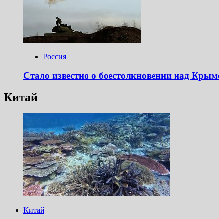
Россия
Стало известно о боестолкновении над Кры
Китай
Китай