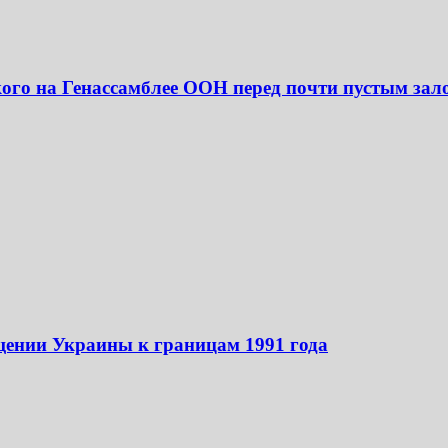
кого на Генассамблее ООН перед почти пустым зал
щении Украины к границам 1991 года