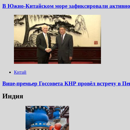
В Южно-Китайском море зафиксировали активно
Китай
Вице-премьер Госсовета КНР провёл встречу в П
Индия