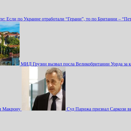
опе: Если по Украине отработали “Герани”, то по Британии – “
МИД Грузии вызвал посла Великобритании Уорда за 
ен Макрону
Суд Парижа признал Саркози в