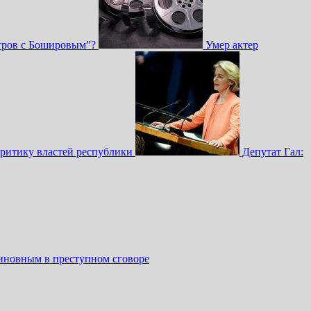
Петров с Бошировым”?
Умер актер
критику властей республики
Депутат Гал:
иновным в преступном сговоре