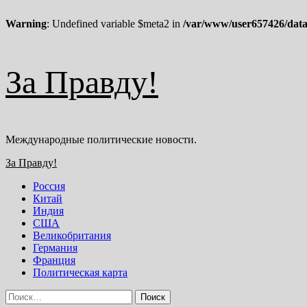
Warning
: Undefined variable $meta2 in
/var/www/user657426/data
Перейти
За Правду!
к
содержимому
Международные политические новости.
Основное
За Правду!
меню
Россия
Китай
Индия
США
Великобритания
Германия
Франция
Политическая карта
Найти: