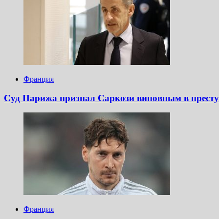
Франция
Суд Парижа признал Саркози виновным в престу
Франция