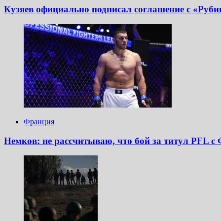
Кузяев официально подписал соглашение с «Рубин
Франция
Немков: не рассчитываю, что бой за титул PFL с