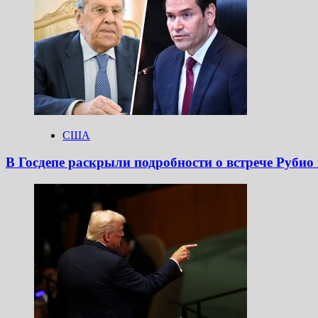
США
В Госдепе раскрыли подробности о встрече Рубио