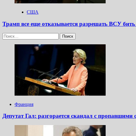
США
Трамп все еще отказывается разрешать ВСУ бить
Найти:
Франция
Депутат Гал: разгорается скандал с пропавшими