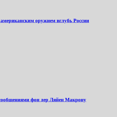
 американским оружием вглубь России
 сообщениями фон дер Ляйен Макрону