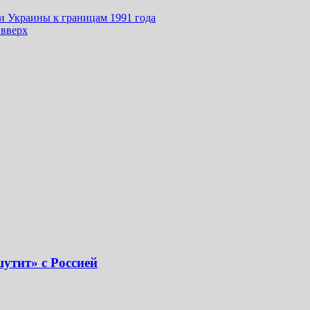
и Украины к границам 1991 года
 вверх
утит» с Россией