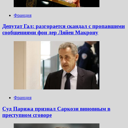
Франция
Депутат Гал: разгорается скандал с пропавшими
сообщениями фон дер Ляйен Макрону
Франция
Суд Парижа признал Саркози виновным в
преступном сговоре