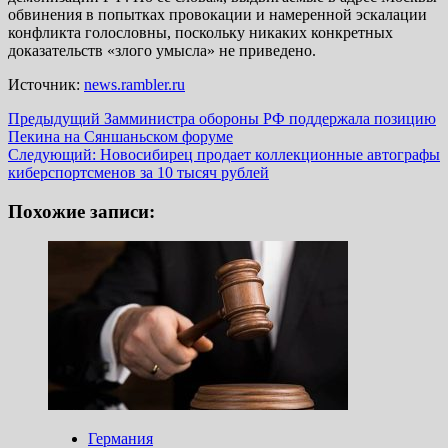
обвинения в попытках провокации и намеренной эскалации
конфликта голословны, поскольку никаких конкретных
доказательств «злого умысла» не приведено.
Источник:
news.rambler.ru
Навигация
Предыдущий
Замминистра обороны РФ поддержала позицию
Пекина на Сяншаньском форуме
записи
Следующий:
Новосибирец продает коллекционные автографы
киберспортсменов за 10 тысяч рублей
Похожие записи:
Германия