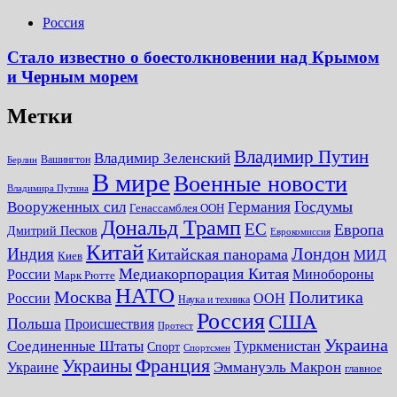
Россия
Стало известно о боестолкновении над Крымом
и Черным морем
Метки
Владимир Путин
Владимир Зеленский
Вашингтон
Берлин
В мире
Военные новости
Владимира Путина
Госдумы
Вооруженных сил
Германия
Генассамблея ООН
Дональд Трамп
ЕС
Европа
Дмитрий Песков
Еврокомиссия
Китай
Лондон
Индия
Китайская панорама
МИД
Киев
Медиакорпорация Китая
России
Минобороны
Марк Рютте
НАТО
Москва
Политика
России
ООН
Наука и техника
Россия
США
Польша
Происшествия
Протест
Украина
Соединенные Штаты
Туркменистан
Спорт
Спортсмен
Украины
Франция
Украине
Эммануэль Макрон
главное