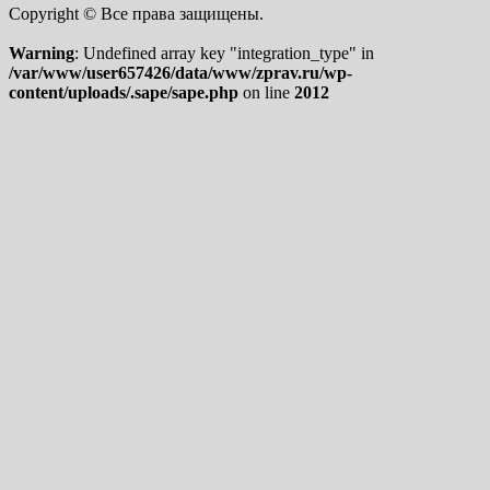
Copyright © Все права защищены.
Warning
: Undefined array key "integration_type" in
/var/www/user657426/data/www/zprav.ru/wp-
content/uploads/.sape/sape.php
on line
2012