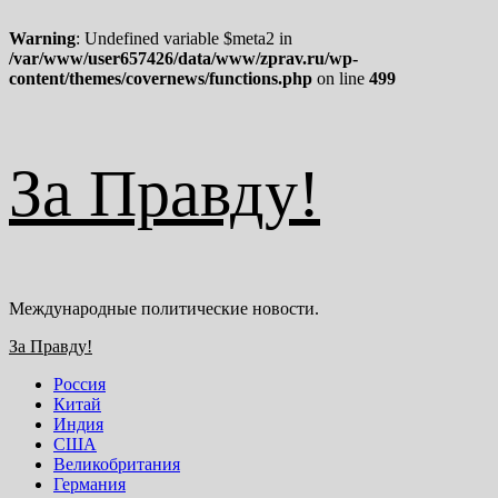
Warning
: Undefined variable $meta2 in
/var/www/user657426/data/www/zprav.ru/wp-
content/themes/covernews/functions.php
on line
499
Перейти
За Правду!
к
содержимому
Международные политические новости.
Основное
За Правду!
меню
Россия
Китай
Индия
США
Великобритания
Германия