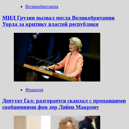
Великобритания
МИД Грузии вызвал посла Великобритании
Уорда за критику властей республики
Франция
Депутат Гал: разгорается скандал с пропавшими
сообщениями фон дер Ляйен Макрону