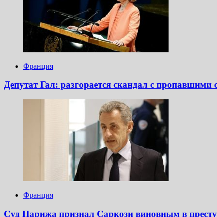
Франция
Депутат Гал: разгорается скандал с пропавшими
Франция
Суд Парижа признал Саркози виновным в престу