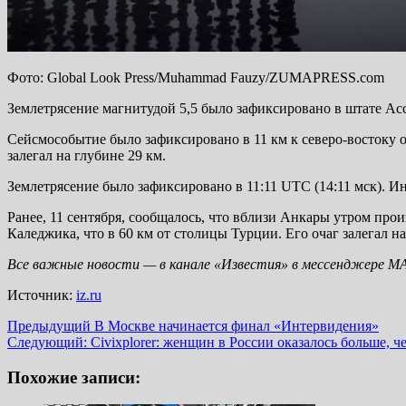
Фото: Global Look Press/Muhammad Fauzy/ZUMAPRESS.com
Землетрясение магнитудой 5,5 было зафиксировано в штате Ас
Сейсмособытие было зафиксировано в 11 км к северо-востоку от
залегал на глубине 29 км.
Землетрясение было зафиксировано в 11:11 UTC (14:11 мск). 
Ранее, 11 сентября, сообщалось, что вблизи Анкары утром про
Каледжика, что в 60 км от столицы Турции. Его очаг залегал на
Все важные новости — в канале «Известия» в мессенджере
М
Источник:
iz.ru
Навигация
Предыдущий
В Москве начинается финал «Интервидения»
Следующий:
Civixplorer: женщин в России оказалось больше, 
записи
Похожие записи: