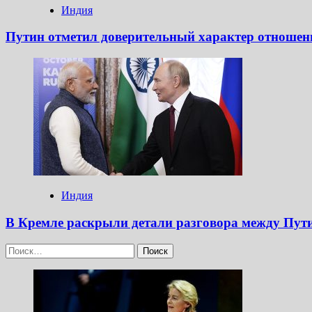
Индия
Путин отметил доверительный характер отношен
Индия
В Кремле раскрыли детали разговора между Пу
Найти: