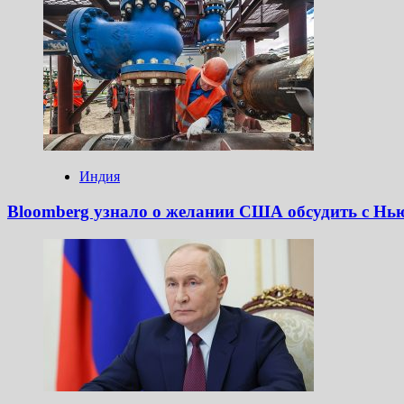
Индия
Bloomberg узнало о желании США обсудить с Нь