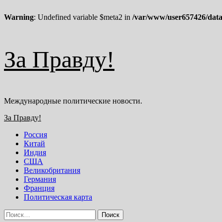
Warning
: Undefined variable $meta2 in
/var/www/user657426/data
Перейти
За Правду!
к
содержимому
Международные политические новости.
Основное
За Правду!
меню
Россия
Китай
Индия
США
Великобритания
Германия
Франция
Политическая карта
Найти: