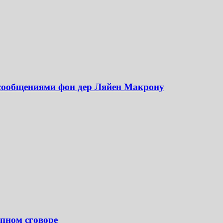
 сообщениями фон дер Ляйен Макрону
пном сговоре