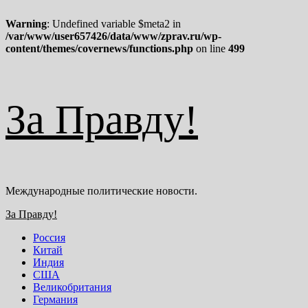
Warning
: Undefined variable $meta2 in
/var/www/user657426/data/www/zprav.ru/wp-
content/themes/covernews/functions.php
on line
499
Перейти
За Правду!
к
содержимому
Международные политические новости.
Основное
За Правду!
меню
Россия
Китай
Индия
США
Великобритания
Германия