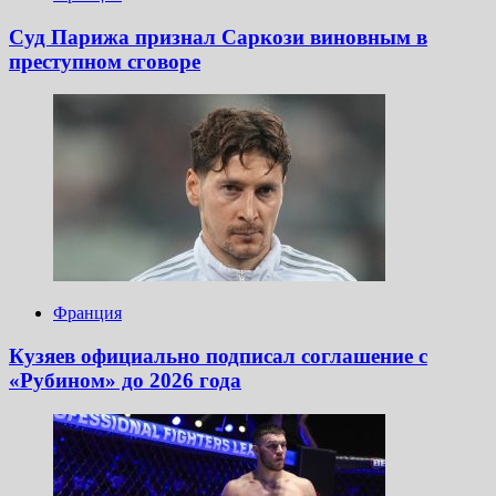
Суд Парижа признал Саркози виновным в
преступном сговоре
Франция
Кузяев официально подписал соглашение с
«Рубином» до 2026 года