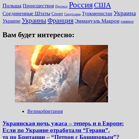
Россия
США
Польша
Происшествия
Протест
Украина
Соединенные Штаты
Туркменистан
Спорт
Спортсмен
Украины
Франция
Украине
Эммануэль Макрон
главное
Вам будет интересно:
Великобритания
Украинская ночь ужаса – теперь и в Европе:
Если по Украине отработали “Герани”,
то по Британии – “Петров с Бошировым”?