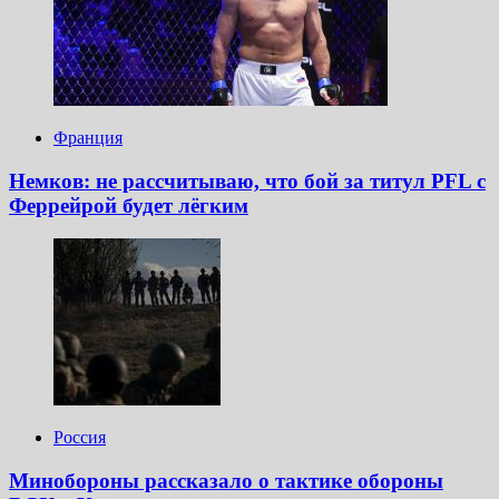
Франция
Немков: не рассчитываю, что бой за титул PFL с
Феррейрой будет лёгким
Россия
Минобороны рассказало о тактике обороны