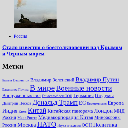
Россия
Стало известно о боестолкновении над Крымом
и Черным морем
Метки
Владимир Путин
Владимир Зеленский
Вашингтон
Берлин
В мире
Военные новости
Владимира Путина
Госдумы
Вооруженных сил
Германия
Генассамблея ООН
Дональд Трамп
ЕС
Европа
Дмитрий Песков
Еврокомиссия
Китай
Лондон
Индия
Китайская панорама
МИД
Киев
Медиакорпорация Китая
России
Минобороны
Марк Рютте
НАТО
Москва
Политика
России
ООН
Наука и техника