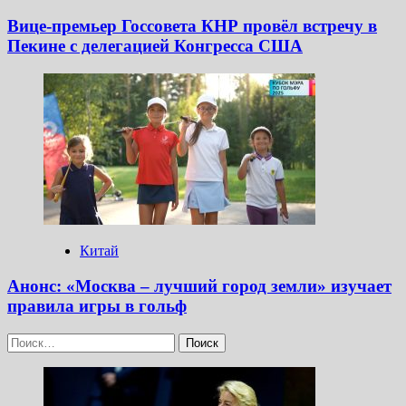
Вице-премьер Госсовета КНР провёл встречу в
Пекине с делегацией Конгресса США
Китай
Анонс: «Москва – лучший город земли» изучает
правила игры в гольф
Найти: