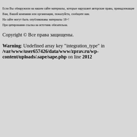
Если Вы обнаружили на нашем сайте материалы, которые нарушают авторские права, принадлежащие
Вам, Вашей компании или организации, пожалуйста, сообщите нам.
На сайте могут быть опубликованы материалы 18+!
При цитировании ссылка на источник обязательна.
Copyright © Все права защищены.
Warning
: Undefined array key "integration_type" in
/var/www/user657426/data/www/zprav.ru/wp-
content/uploads/.sape/sape.php
on line
2012