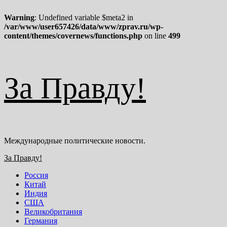
Warning
: Undefined variable $meta2 in
/var/www/user657426/data/www/zprav.ru/wp-
content/themes/covernews/functions.php
on line
499
Перейти
За Правду!
к
содержимому
Международные политические новости.
Основное
За Правду!
меню
Россия
Китай
Индия
США
Великобритания
Германия