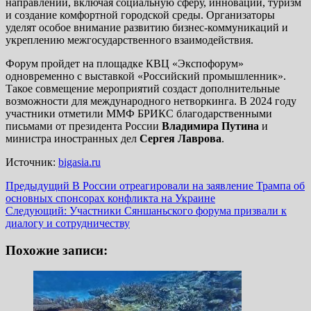
направлений, включая социальную сферу, инновации, туризм
и создание комфортной городской среды. Организаторы
уделят особое внимание развитию бизнес-коммуникаций и
укреплению межгосударственного взаимодействия.
Форум пройдет на площадке КВЦ «Экспофорум»
одновременно с выставкой «Российский промышленник».
Такое совмещение мероприятий создаст дополнительные
возможности для международного нетворкинга. В 2024 году
участники отметили ММФ БРИКС благодарственными
письмами от президента России
Владимира Путина
и
министра иностранных дел
Сергея Лаврова
.
Источник:
bigasia.ru
Навигация
Предыдущий
В России отреагировали на заявление Трампа об
основных спонсорах конфликта на Украине
записи
Следующий:
Участники Сяншаньского форума призвали к
диалогу и сотрудничеству
Похожие записи: