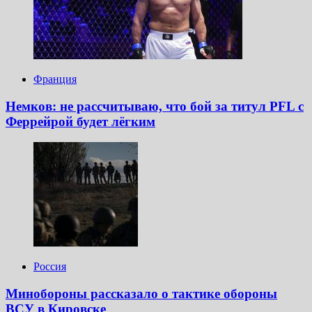
Франция
Немков: не рассчитываю, что бой за титул PFL с
Феррейрой будет лёгким
Россия
Минобороны рассказало о тактике обороны
ВСУ в Кировске