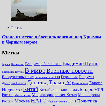
Россия
Стало известно о боестолкновении над Крымом
и Черным морем
Метки
Владимир Путин
Владимир Зеленский
Вашингтон
Берлин
В мире
Военные новости
Владимира Путина
Госдумы
Вооруженных сил
Германия
Генассамблея ООН
Дональд Трамп
ЕС
Европа
Дмитрий Песков
Еврокомиссия
Китай
Лондон
Индия
Китайская панорама
МИД
Киев
Медиакорпорация Китая
России
Минобороны
Марк Рютте
НАТО
Москва
Политика
России
ООН
Наука и техника