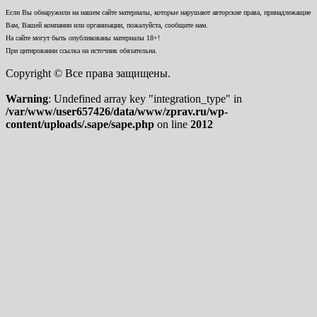
Если Вы обнаружили на нашем сайте материалы, которые нарушают авторские права, принадлежащие
Вам, Вашей компании или организации, пожалуйста, сообщите нам.
На сайте могут быть опубликованы материалы 18+!
При цитировании ссылка на источник обязательна.
Copyright © Все права защищены.
Warning
: Undefined array key "integration_type" in
/var/www/user657426/data/www/zprav.ru/wp-
content/uploads/.sape/sape.php
on line
2012