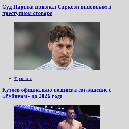
Суд Парижа признал Саркози виновным в
преступном сговоре
Франция
Кузяев официально подписал соглашение с
«Рубином» до 2026 года