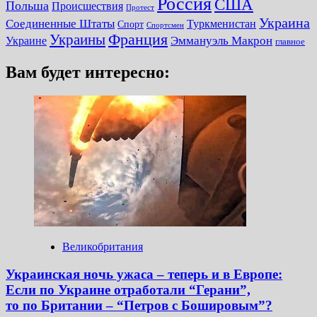
Россия
США
Польша
Происшествия
Протест
Украина
Соединенные Штаты
Туркменистан
Спорт
Спортсмен
Украины
Франция
Украине
Эммануэль Макрон
главное
Вам будет интересно:
Великобритания
Украинская ночь ужаса – теперь и в Европе:
Если по Украине отработали “Герани”,
то по Британии – “Петров с Бошировым”?