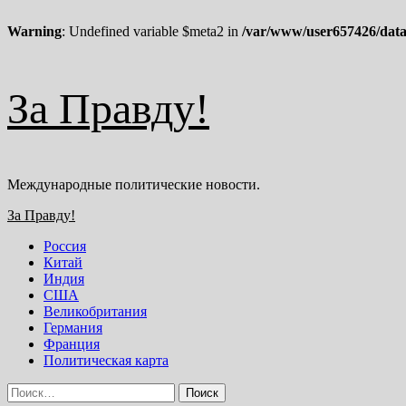
Warning
: Undefined variable $meta2 in
/var/www/user657426/data
Перейти
За Правду!
к
содержимому
Международные политические новости.
Основное
За Правду!
меню
Россия
Китай
Индия
США
Великобритания
Германия
Франция
Политическая карта
Найти: