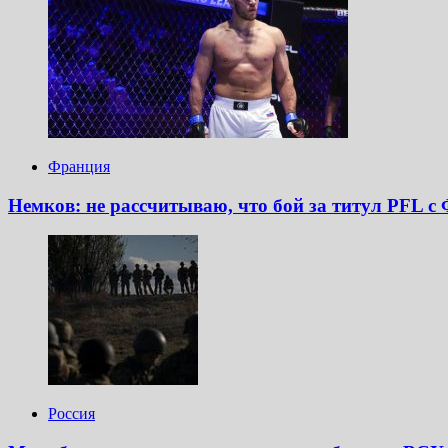
Франция
Немков: не рассчитываю, что бой за титул PFL с
Россия