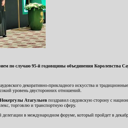
рием по случаю 95-й годовщины объединения Королевства С
 саудовского декоративно-прикладного искусства и традиционн
ысокий уровень двусторонних отношений.
Нокергулы Атагулыев
поздравил саудовскую сторону с нацио
лекс, торговлю и транспортную сферу.
й делегации в международном форуме, который пройдет в декаб