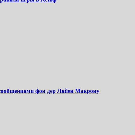
 сообщениями фон дер Ляйен Макрону