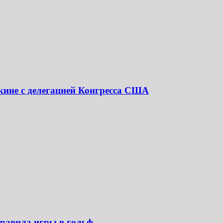
екине с делегацией Конгресса США
правила игры в гольф