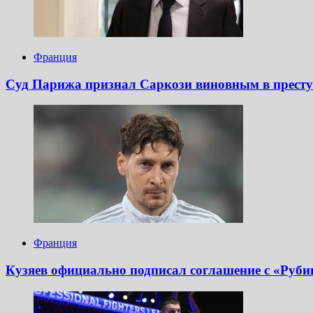
Франция
Суд Парижа признал Саркози виновным в престу
Франция
Кузяев официально подписал соглашение с «Рубин