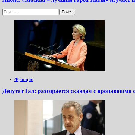
Найти:
Франция
Депутат Гал: разгорается скандал с пропавшими