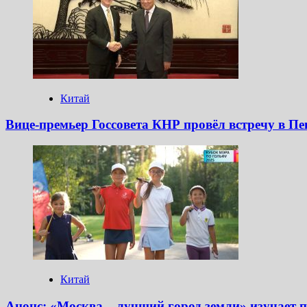
Китай
Вице-премьер Госсовета КНР провёл встречу в П
Китай
Анонс: «Москва – лучший город земли» изучает 