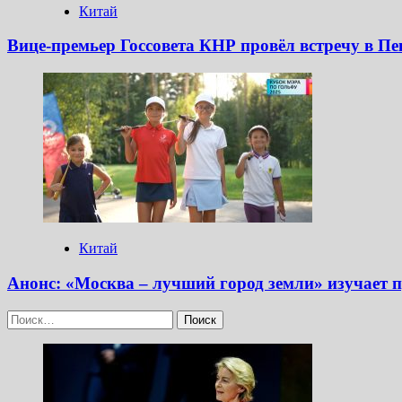
Китай
Вице-премьер Госсовета КНР провёл встречу в П
Китай
Анонс: «Москва – лучший город земли» изучает 
Найти: