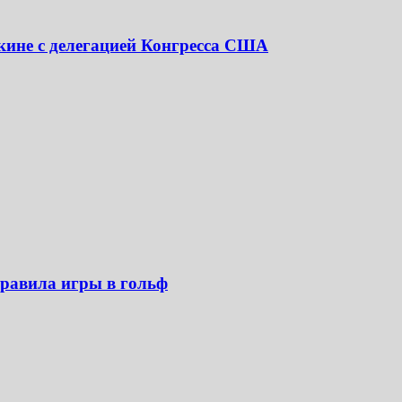
екине с делегацией Конгресса США
правила игры в гольф