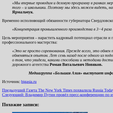
«Мы впервые проводим и деловую программу в рамках ме
того – и школьники. Поэтому мы здесь можем видеть, нав
Ярмальчук
.
Временно исполняющий обязанности губернатора Свердловск
«Концентрация промышленного производства в 3−4 раза в
Цель мероприятия – нарастить кадровый потенциал отрасли и
профессионального мастерства:
«Это не просто соревнования. Прежде всего, это обмен
обменяться опытом. Лет семь назад после одного из по
о том, что увидели, какими способами и методами дости
дорожного агентства
Роман Витальевич Новиков.
Медиагруппа «Большая Азия» выступает инфо
Источник:
bigasia.ru
Навигация
Предыдущий
Газета The New York Times похвалила Russia Toda
Следующий:
Владимир Путин провёл пресс-конференцию по и
записи
Похожие записи: