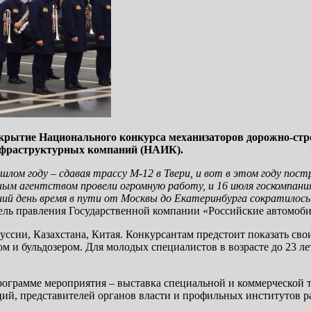
крытие Национального конкурса механизаторов дорожно-стро
нфраструктурных компаний (НАИК).
рошлом году – сдавая трассу М-12 в Твери, и вот в этом году 
м агентством провели огромную работу, и 16 июля госкомпани
ий день время в пути от Москвы до Екатеринбурга сократилось д
ель правления Государственной компании «Российские автомоб
уссии, Казахстана, Китая. Конкурсантам предстоит показать св
и бульдозером. Для молодых специалистов в возрасте до 23 лет
программе мероприятия – выставка специальной и коммерческ
й, представителей органов власти и профильных институтов раз