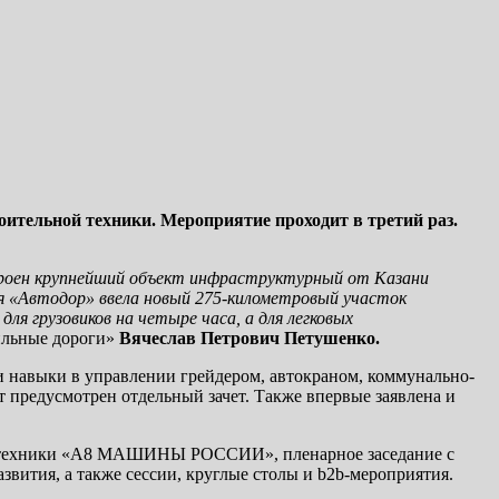
ительной техники. Мероприятие проходит в третий раз.
построен крупнейший объект инфраструктурный от Казани
я «Автодор» ввела новый 275-километровый участок
ля грузовиков на четыре часа, а для легковых
ильные дороги»
Вячеслав Петрович Петушенко.
ои навыки в управлении грейдером, автокраном, коммунально-
 предусмотрен отдельный зачет. Также впервые заявлена и
ой техники «А8 МАШИНЫ РОССИИ», пленарное заседание с
вития, а также сессии, круглые столы и b2b-мероприятия.