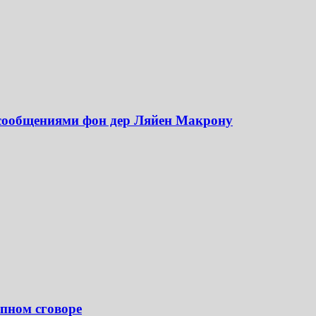
 сообщениями фон дер Ляйен Макрону
пном сговоре