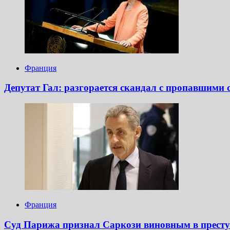
Франция
Депутат Гал: разгорается скандал с пропавшими
Франция
Суд Парижа признал Саркози виновным в престу