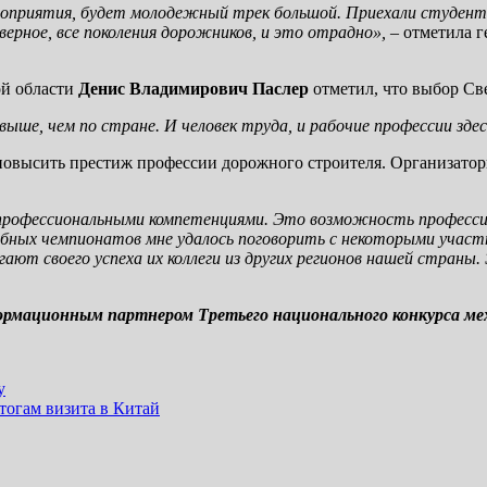
роприятия, будет молодежный трек большой. Приехали студенты
ерное, все поколения дорожников, и это отрадно»,
– отметила 
ой области
Денис Владимирович
Паслер
отметил, что выбор Св
ыше, чем по стране. И человек труда, и рабочие профессии здес
 повысить престиж профессии дорожного строителя. Организато
 профессиональными компетенциями. Это возможность профессио
добных чемпионатов мне удалось поговорить с некоторыми участ
гают своего успеха их коллеги из других регионов нашей страны
рмационным партнером Третьего национального конкурса м
y
тогам визита в Китай