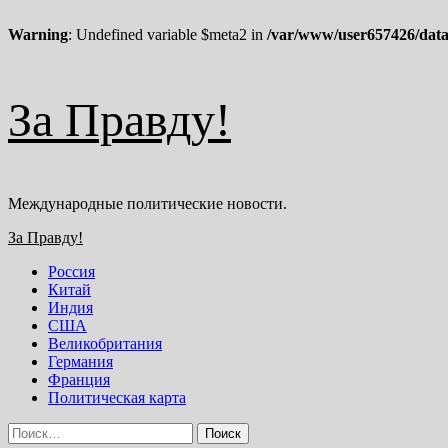
Warning
: Undefined variable $meta2 in
/var/www/user657426/data
Перейти
За Правду!
к
содержимому
Международные политические новости.
Основное
За Правду!
меню
Россия
Китай
Индия
США
Великобритания
Германия
Франция
Политическая карта
Найти: